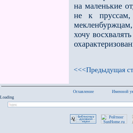
на маленькие от
не к пруссам,
мекленбуржцам, 
хочу восхвалят
охарактеризова
<<<Предыдущая ст
Оглавление
Именной ук
Loading