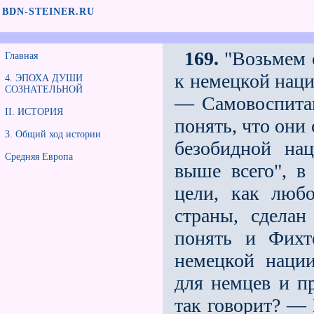
BDN-STEINER.RU
169.
"Возьмeм с
Главная
к немецкой наци
4. ЭПОХА ДУШИ
СОЗНАТЕЛЬНОЙ
— Самовоспитан
II. ИСТОРИЯ
понять, что они 
3. Общий ход истории
безобидной на
Средняя Европа
выше всего", в
цели, как любо
страны, сделан
понять и Фихт
немецкой нации
для немцев и п
так говорит? — 