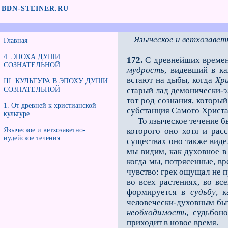
BDN-STEINER.RU
Языческое и ветхозавет
Главная
4. ЭПОХА ДУШИ
172.
С древнейших времeн 
СОЗНАТЕЛЬНОЙ
мудрость
, видевший в к
встают на дыбы, когда
Хр
III. КУЛЬТУРА В ЭПОХУ ДУШИ
СОЗНАТЕЛЬНОЙ
старый лад демонически-э
тот род сознания, которы
1. От древней к христианской
субстанция Самого Христа
культуре
То языческое течение 
Языческое и ветхозаветно-
которого оно хотя и рас
иудейское течения
существах оно также виде
мы видим, как духовное в
когда мы, потрясeнные, в
чувство: грек ощущал не 
во всех растениях, во вс
формируется в
судьбу
, 
человечески-духовным быт
необходимость
, судьбон
приходит в новое время.