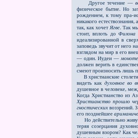
Другое течение —
в
физическое бытие. Но за
рождением, к тому пра-ис
никакого естествознания, 
так, как хочет
Ягве
. Так м
стоит, вплоть до
Филона 
идеализированной в свер
заповедь звучит от него 
взглядом на мир в его вне
— один. Иудеи —
монот
должен верить в единствен
смеют произносить лишь п
В христианские столетия,
видеть как
духовное во 
душевное в человеке, меж
Когда Христианство из Аз
Христианство прошло че
гностических
воззрений. 
его позднейшее
ариманиче
Но действительно живую б
теряя созерцания духовн
душевным взором? Как че