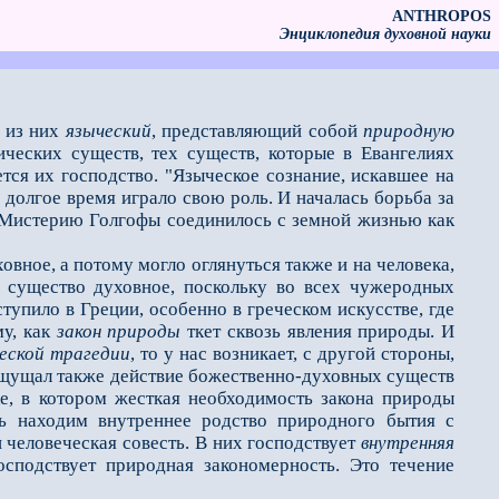
ANTHROPOS
Энциклопедия духовной науки
н из них
языческий
, представляющий собой
природную
ческих существ, тех существ, которые в Евангелиях
ется их господство. "Языческое сознание, искавшее на
долгое время играло свою роль. И началась борьба за
з Мистерию Голгофы соединилось с земной жизнью как
овное, а потому могло оглянуться также и на человека,
к существо духовное, поскольку во всех чужеродных
упило в Греции, особенно в греческом искусстве, где
му, как
закон природы
ткет сквозь явления природы. И
еской трагедии
, то у нас возникает, с другой стороны,
 ощущал также действие божественно-духовных существ
ке, в котором жeсткая необходимость закона природы
ь находим внутреннее родство природного бытия с
 человеческая совесть. В них господствует
внутренняя
господствует природная закономерность. Это течение