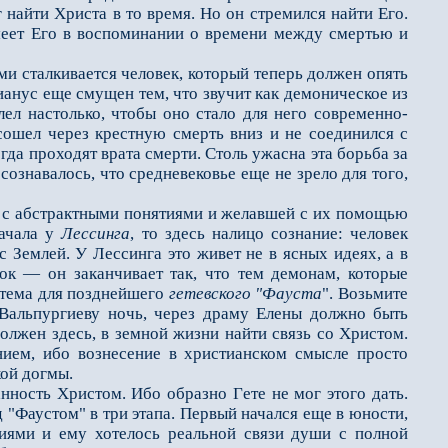
 найти Христа в то время. Но он стремился найти Его.
имеет Его в воспоминании о времени между смертью и
и сталкивается человек, который теперь должен опять
анус ещe смущeн тем, что звучит как демоническое из
ел настолько, чтобы оно стало для него современно-
сошeл через крестную смерть вниз и не соединился с
да проходят врата смерти. Столь ужасна эта борьба за
ознавалось, что средневековье ещe не зрело для того,
й с абстрактными понятиями и желавшей с их помощью
начала у
Лессинга
, то здесь налицо сознание: человек
Землeй. У Лессинга это живeт не в ясных идеях, а в
к — он заканчивает так, что тем демонам, которые
 тема для позднейшего
гeтевского "Фауста
". Возьмите
 Вальпургиеву ночь, через драму Елены должно быть
должен здесь, в земной жизни найти связь со Христом.
анием, ибо вознесение в христианском смысле просто
кой догмы.
ность Христом. Ибо образно Гeте не мог этого дать.
 "Фаустом" в три этапа. Первый начался ещe в юности,
иями и ему хотелось реальной связи души с полной