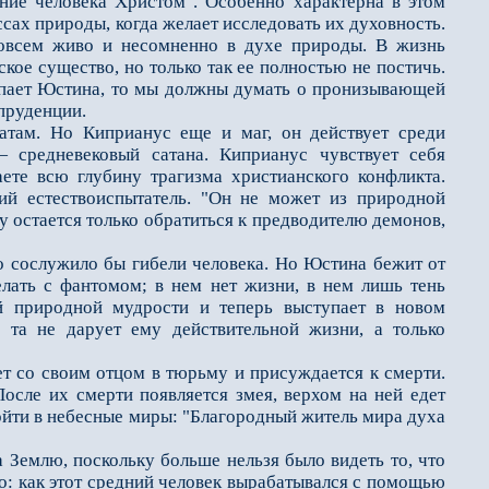
ание человека Христом". Особенно характерна в этом
сах природы, когда желает исследовать их духовность.
 совсем живо и несомненно в духе природы. В жизнь
кое существо, но только так еe полностью не постичь.
тупает Юстина, то мы должны думать о пронизывающей
спруденции.
ам. Но Киприанус ещe и маг, он действует среди
 средневековый сатана. Киприанус чувствует себя
ете всю глубину трагизма христианского конфликта.
й естествоиспытатель. "Он не может из природной
у остаeтся только обратиться к предводителю демонов,
о сослужило бы гибели человека. Но Юстина бежит от
делать с фантомом; в нeм нет жизни, в нeм лишь тень
ей природной мудрости и теперь выступает в новом
о та не дарует ему действительной жизни, а только
т со своим отцом в тюрьму и присуждается к смерти.
осле их смерти появляется змея, верхом на ней едет
зойти в небесные миры: "Благородный житель мира духа
 Землю, поскольку больше нельзя было видеть то, что
но: как этот средний человек вырабатывался с помощью