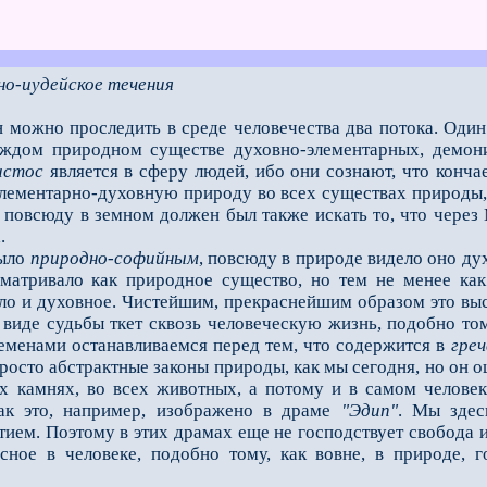
но-иудейское течения
можно проследить в среде человечества два потока. Оди
аждом природном существе духовно-элементарных, демони
истос
является в сферу людей, ибо они сознают, что конча
лементарно-духовную природу во всех существах природы, 
й повсюду в земном должен был также искать то, что чере
.
было
природно-софийным
, повсюду в природе видело оно дух
сматривало как природное существо, но тем не менее ка
ло и духовное. Чистейшим, прекраснейшим образом это выст
 виде судьбы ткет сквозь человеческую жизнь, подобно то
ременами останавливаемся перед тем, что содержится в
греч
просто абстрактные законы природы, как мы сегодня, но он
ех камнях, во всех животных, а потому и в самом челове
как это, например, изображено в драме
"Эдип"
. Мы здес
ием. Поэтому в этих драмах ещe не господствует свобода и
осное в человеке, подобно тому, как вовне, в природе, 