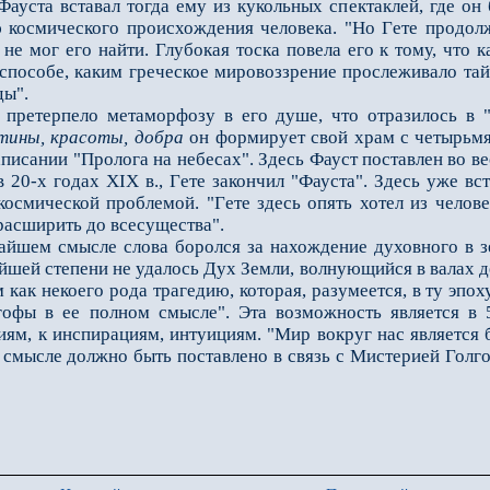
ауста вставал тогда ему из кукольных спектаклей, где он
космического происхождения человека. "Но Гeте продолж
 не мог его найти. Глубокая тоска повела его к тому, что 
и способе, каким греческое мировоззрение прослеживало т
ды".
терпело метаморфозу в его душе, что отразилось в "Ск
тины, красоты, добра
он формирует свой храм с четырьмя 
писании "Пролога на небесах". Здесь Фауст поставлен во в
 в 20-х годах XIX в., Гeте закончил "Фауста". Здесь уже 
космической проблемой. "Гeте здесь опять хотел из челов
расширить до всесущества".
шем смысле слова боролся за нахождение духовного в зе
лейшей степени не удалось Дух Земли, волнующийся в валах 
как некоего рода трагедию, которая, разумеется, в ту эпох
фы в еe полном смысле". Эта возможность является в 
ям, к инспирациям, интуициям. "Мир вокруг нас является 
м смысле должно быть поставлено в связь с Мистерией Голг