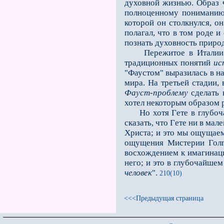
духовной жизнью. Образ Ф
полноценному пониманию 
которой он столкнулся, он
полагал, что в том роде 
познать духовность приро
Пережитое в Италии пре
традиционных понятий
ис
"Фаустом" выразилась в на
мира. На третьей стадии,
Фауст-проблему
сделать 
хотел некоторым образом 
Но хотя Гeте в глубочай
сказать, что Гeте ни в ма
Христа; и это мы ощущаем 
ощущения Мистерии Голго
восхождением к имагинаци
него; и это в глубочайше
человек
".
210(10)
<<<Предыдущая страница