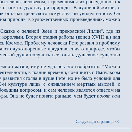
 был лишь человеком, стремящимся из рассудочного к
ал искать дух внутри природы. В духовной жизни, с
как остатки греческого искусства он увидел на юге. Он
айны природы в художественных произведениях, можно
азке о зелeной Змее и прекрасной Лилии", где из
королями. Вторая стадия работы (конец XVIII в.) над
есь Космос. Проблему человека Гeте развил в проблему
встают одухотворeнные представления о природе, чтобы
еческой души получить всe, опять душевное существо
мной жизни, ему не удалось это изобразить. "Можно
деятельности, в ткании времени, соединить с Импульсом
у развития стояла в душе Гeте, но не было условий для
5-й культуре лишь с оживлением мeртвых мыслей, с
большим вопросом, и сам человек является ответом на
офы. Она не будет понята раньше, чем будет
понят сам
Следующая страница>>>