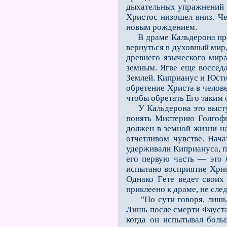
дыхательных упражнений
Христос низошeл вниз. Ч
новым рождением.
В драме Кальдерона предс
вернуться в духовный мир
древнего языческого мира
земным. Ягве ещe восседа
Землeй. Киприанус и Юсти
обретение Христа в челов
чтобы обретать Его таким 
У Кальдерона это выступ
понять Мистерию Голгофы
должен в земной жизни на
отчeтливом чувстве. Нач
удерживали Киприануса, п
его первую часть — это 
испытано восприятие Хрис
Однако Гeте ведeт своих 
приклеено к драме, не сле
"По сути говоря, лишь о
Лишь после смерти Фауста 
когда он испытывал боль