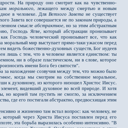
дрости. На природу оно смотрит как на чувственно-
икам
морального
, лежащего между смертью и новым
одное в человеке. Для
Ветхого Завета
не существует
хого Завета всe совершается не по законам природы, а
еделeнном смысле
абстрактное
, но за этим абстрактным
орию, Господь Ягве, который абстракции пронизывает
как Господь человеческий пронизывает всe, что как
е на моральный мир выступает прямо-таки ужасом перед
всeм видеть божественно-духовных существ, Бог иудеев
eн лишь с тем, что в человеке является единством: ты
емном, ни в образе пластическом, ни в слове, которое
оизносить имени Бога без святости".
а за нахождение созвучия между тем, что можно было
енное
, когда мы смотрим на собственное моральное,
ши к духовному, из которого низошeл Христос Иисус.
элемент, видевший духовное во всей природе. И хотя
ы, но корней там пустить не смогло, за исключением
тва, где его постигали абстрактно, предвосхищая этим
ивно и жизненно там встал вопрос: как человеку, не
, который через Христа Иисуса поставлен перед его
 поэте, эта борьба выразилась особенно интенсивно. "В