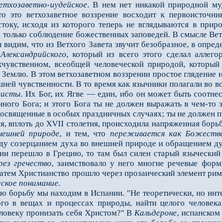
етхозаветно-иудейское
. В нeм нет никакой природной му
то это ветхозаветное воззрение восходит к первоисточн
току, исходя из которого теперь не вглядываются в прир
а только соблюдение божественных заповедей. В смысле Вет
ы видим, что из Ветхого Завета звучит безобразное, в опр
Александрийского
, который из всего этого сделал аллег
хчувственном, всеобщей человеческой природой, который 
на Землю. В этом ветхозаветном воззрении простое глядени
шней чувственности. В то время как язычники полагали во 
еисты
. Их Бог, их Ягве — един, ибо он может быть соотнес
ного Бога; и этого Бога ты не должен выражать в чeм-то з
освященные в особых праздничных случаях; ты не должен пр
 вплоть до XVII столетия, происходила напряжeнная борьб
внешней природе
, и тем, что
переживается как Божеств
ду созерцанием духа во внешней природе и обращением ду
ии перешло в Грецию, то там был силeн старый языческий 
рез гречество
, заимствовало у него многие речевые форм
Затем Христианство прошло через прозаический элемент римс
ское понимание.
орьбу мы находим в Испании. "Не теоретически, но интенс
ого в вещах и процессах природы, найти целого человека
ловеку пронизать себя Христом?" В
Кальдероне
, испанском