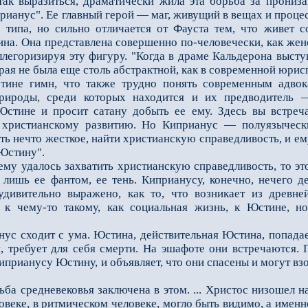
так выразиться, драматически жила эта борьба за прониз
ианус". Еe главный герой — маг, живущий в вещах и процес
о типа, но сильно отличается от Фауста тем, что живeт
на. Она представлена совершенно по-человечески, как женс
ллегоризируя эту фигуру. "Когда в драме Кальдерона выс
рая не была ещe столь абстрактной, как в современной юри
гимн, что также трудно понять современным адвокат
рироды, среди которых находится и их предводитель —
стине и просит сатану добыть еe ему. Здесь вы встреча
 христианскому развитию. Но Киприанус — полуязычески
ть нечто жeсткое, найти христианскую справедливость, и ем
 Юстину".
у удалось захватить христианскую справедливость, то эт
т лишь еe фантом, еe тень. Киприанусу, конечно, нечего 
 удивительно выражено, как то, что возникает из древн
т к чему-то такому, как социальная жизнь, к Юстине, н
с сходит с ума. Юстина, действительная Юстина, попадае
 требует для себя смерти. На эшафоте они встречаются. П
иприанусу Юстину, и объявляет, что они спасены и могут в
 средневековья заключена в этом. ... Христос низошeл на
овеке, в ритмическом человеке, могло быть видимо, а имен