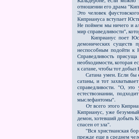
Кальдероне, если можно 
отношении его драма "Кипр
Это человек фаустовског
Киприануса вступает Юсти
Не поймeм мы ничего и а
мир справедливости", кото
Киприанус поeт Юстине 
демонических существ п
неспособным подойти к Ю
Справедливость присуща
необходимости, которая ес
к сатане, чтобы тот добыл
Сатана умен. Если бы ем
сатаны, и тот захватывае
справедливости. "О, это
естествознании, подходи
мыслефантомы".
От всего этого Киприану
Киприанус, уже безумный,
демон, хотевший добыть К
спасeн от зла".
"Вся христианская борьба
прежде ещe в среднем чел