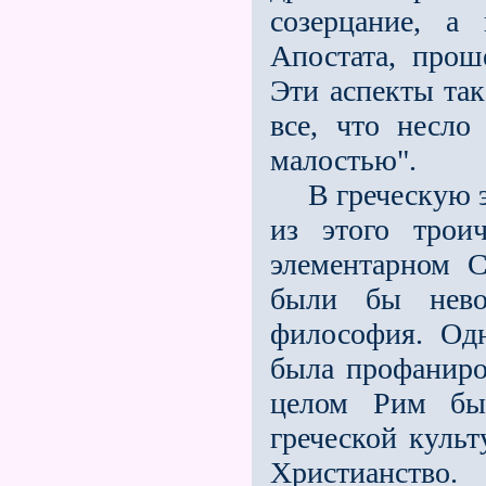
созерцание, а
Апостата, прош
Эти аспекты так
всe, что несло
малостью".
В греческую эк
из этого трои
элементарном С
были бы нево
философия. Од
была профаниро
целом Рим бы
греческой куль
Христианств