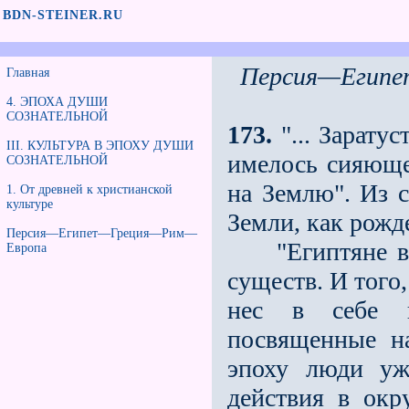
BDN-STEINER.RU
Персия—Егип
Главная
4. ЭПОХА ДУШИ
СОЗНАТЕЛЬНОЙ
173.
"... Заратус
III. КУЛЬТУРА В ЭПОХУ ДУШИ
имелось сияюще
СОЗНАТЕЛЬНОЙ
на Землю". Из с
1. От древней к христианской
культуре
Земли, как рожд
Персия—Египет—Греция—Рим—
"Египтяне вид
Европа
существ. И тoгo,
нeс в себе к
посвященные н
эпоху люди уж
действия в ок