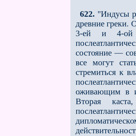
622.
"Индусы ра
древние греки. 
3-ей и 4-ой 
послеатлантиче
состояние — сов
все могут стат
стремиться к вл
послеатланти
оживающим в ие
Вторая каста
послеатлантич
дипломатическ
действительност