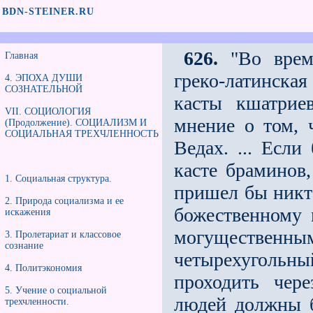
BDN-STEINER.RU
626.
"Во време
Главная
греко-латинска
4. ЭПОХА ДУШИ
СОЗНАТЕЛЬНОЙ
касты кшатрие
VII. СОЦИОЛОГИЯ
мнение о том, 
(Продолжение). СОЦИАЛИЗМ И
СОЦИАЛЬНАЯ ТРЕХЧЛЕННОСТЬ
Ведах. ... Если
касте браминов,
1. Социальная структура.
пришeл бы никто
2. Природа социализма и еe
божественному 
искажения
могущественны
3. Пролетариат и классовое
сознание
четырeхугольн
4. Политэкономия
проходить чер
5. Учение о социальной
людей должны б
трeхчленности.