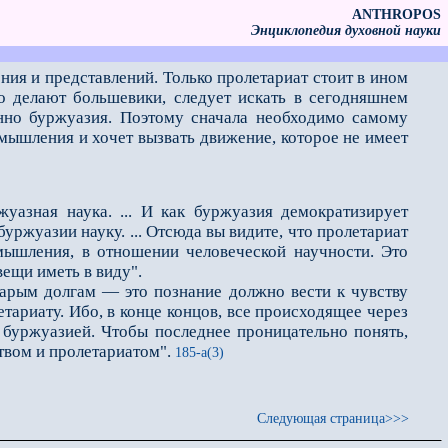
ANTHROPOS
Энциклопедия духовной науки
ия и представлений. Только пролетариат стоит в ином
то делают большевики, следует искать в сегодняшнем
енно буржуазия. Поэтому сначала необходимо самому
мышления и хочет вызвать движение, которое не имеет
азная наука. ... И как буржуазия демократизирует
уржуазии науку. ... Отсюда вы видите, что пролетариат
мышления, в отношении человеческой научности. Это
ещи иметь в виду".
рым долгам — это познание должно вести к чувству
тариату. Ибо, в конце концов, всe происходящее через
 буржуазией. Чтобы последнее проницательно понять,
твом и пролетариатом".
185-а(3)
Следующая страница>>>