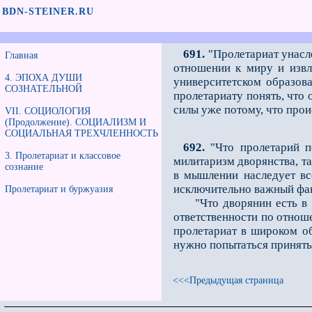
BDN-STEINER.RU
691.
"Пролетариат унасле
Главная
отношении к миру и извл
4. ЭПОХА ДУШИ
университетском образов
СОЗНАТЕЛЬНОЙ
пролетариату понять, что
силы уже потому, что про
VII. СОЦИОЛОГИЯ
(Продолжение). СОЦИАЛИЗМ И
СОЦИАЛЬНАЯ ТРЕХЧЛЕННОСТЬ
692.
"Что пролетарий п
3. Пролетариат и классовое
милитаризм дворянства, та
сознание
в мышлении наследует вс
исключительно важный фак
Пролетариат и буржуазия
"Что дворянин есть в не
ответственности по отноше
пролетариат в широком о
нужно попытаться принять
<<<Предыдущая страница