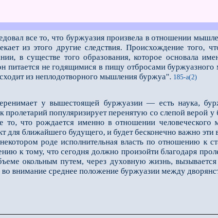
довал всe то, что буржуазия произвела в отношении мышлен
екает из этого другие следствия. Происхождение того, ч
ании, в существе того образования, которое основала им
 он питается не годящимися в пищу отбросами буржуазного 
исходит из неплодотворного мышления буржуа".
185-а(2)
еренимает у вышестоящей буржуазии — есть наука, буржу
к пролетарий популяризирует перенятую со слепой верой у б
e то, что рождается именно в отношении человеческого 
т для ближайшего будущего, и будет бесконечно важно эти в
котором роде исполнительная власть по отношению к ста
нию к тому, что сегодня должно произойти благодаря проле
бъeме окольным путeм, через духовную жизнь, вызывается
 во внимание среднее положение буржуазии между дворянс