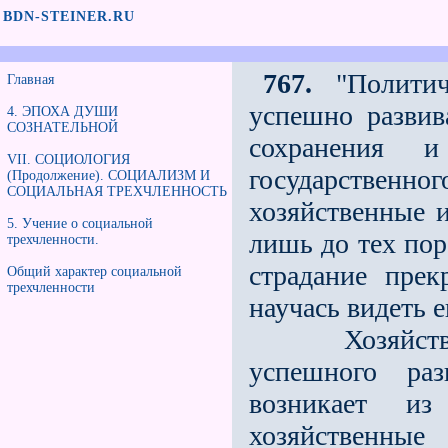
BDN-STEINER.RU
767.
"Политич
Главная
успешно развив
4. ЭПОХА ДУШИ
СОЗНАТЕЛЬНОЙ
сохранения и
VII. СОЦИОЛОГИЯ
государственн
(Продолжение). СОЦИАЛИЗМ И
СОЦИАЛЬНАЯ ТРЕХЧЛЕННОСТЬ
хозяйственные 
5. Учение о социальной
лишь до тех пор
трeхчленности.
страдание пре
Общий характер социальной
трeхчленности
научась видеть 
Хозяйственн
успешного ра
возникает из
хозяйственны