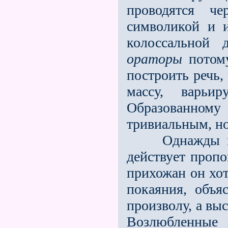
проводятся че
символикой и 
колоссальной 
ораторы
потому
построить речь,
массу, варьир
Образованному 
тривиальным, но
Однажды мне 
действует пропо
прихожан он хот
покаяния, объя
произволу, а вы
Возлюбленные 