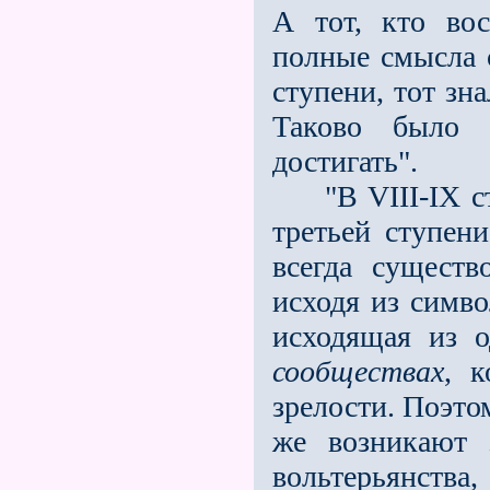
А тот, кто во
полные смысла 
ступени, тот зна
Таково было 
достигать".
"В VIII-IX сто
третьей ступен
всегда существ
исходя из симво
исходящая из 
сообществах
, к
зрелости. Поэто
же возникают 
вольтерьянств