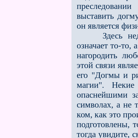
преследовани
выставить догму
он является физ
Здесь недоста
означает то-то,
нагородить люб
этой связи явля
его "Догмы и р
магии". Некие
опасней­шими з
символах, а не 
ком, как это пр
подготовлены, т
тогда увидите, 