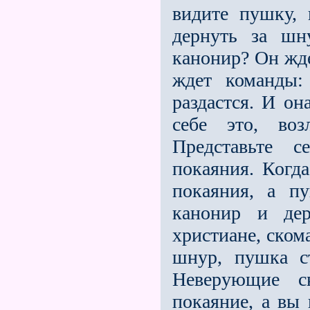
видите пушку, 
дернуть за шн
канонир? Он жд
ждет команды:
раздастся. И он
себе это, воз
Представьте 
покаяния. Когда
покаяния, а п
канонир и дер
христиане, ском
шнур, пушка ст
Неверующие с
покаяние, а вы 