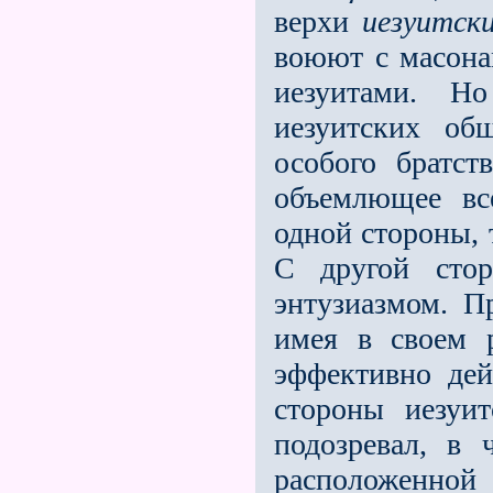
верхи
иезуитск
воюют с масона
иезуитами. Н
иезуитских об
особого братств
объемлющее вс
одной стороны, т
С другой сто
энтузиазмом. Пр
имея в своем 
эффективно дей
стороны иезуи
подозревал, в
расположенно