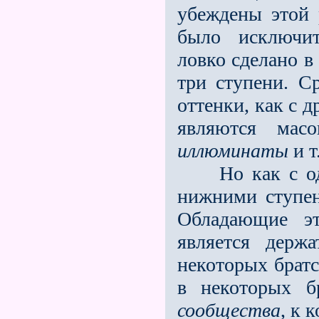
убеждены этой 
было исключи­
ловко сделано в
три ступени. С
оттенки, как с д
являются мас
иллюминаты
и т.
Но как с одно
нижними ступен
Обладающие э
является держ
некоторых братс
в некоторых б
сообщества
, к 