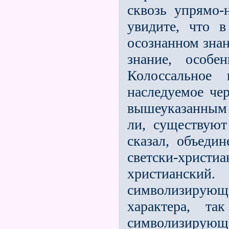
сквозь упрямо-
увидите, что 
осознанном знан
знание, особе
Колоссальное 
наследуемое че
вышеуказанным 
ли, существуют
сказал, объеди
светски-христ
христианск
символизирующ
характера, т
символизирующ