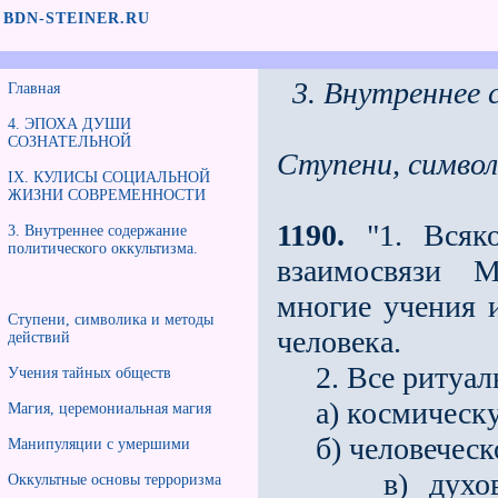
BDN-STEINER.RU
3. Внутреннее 
Главная
4. ЭПОХА ДУШИ
СОЗНАТЕЛЬНОЙ
Ступени, симво
IX. КУЛИСЫ СОЦИАЛЬНОЙ
ЖИЗНИ СОВРЕМЕННОСТИ
1190.
"1. Всяко
3. Внутреннее содержание
политического оккультизма.
взаимосвязи 
многие учения 
Ступени, символика и методы
человека.
действий
2. Все ритуалы
Учения тайных обществ
а) космическую
Магия, церемониальная магия
б) человеческое
Манипуляции с умершими
в) духовное 
Оккультные основы терроризма