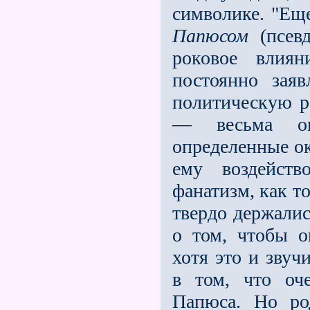
символике. "Еще
Папюсом
(псевд
роковое вли
постоянно зая
политическую р
— весьма оп
определенные ок
ему воздейств
фанатизм, как т
твердо держалис
о том, чтобы о
хотя это и звуч
в том, что оч
Папюса. Но ро