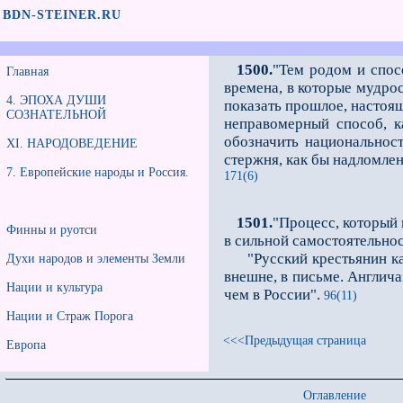
BDN-STEINER.RU
1500.
"Тем родом и спосо
Главная
времена, в которые мудрос
4. ЭПОХА ДУШИ
показать прошлое, настоящ
СОЗНАТЕЛЬНОЙ
неправомерный способ, к
обозначить национальност
XI. НАРОДОВЕДЕНИЕ
стержня, как бы надломлен
7. Европейские народы и Россия.
171(6)
1501.
"Процесс, который 
Финны и руотси
в сильной самостоятельно
"Русский крестьянин как
Духи народов и элементы Земли
внешне, в письме. Англича
Нации и культура
чем в России".
96(11)
Нации и Страж Порога
<<<Предыдущая страница
Европа
Оглавление