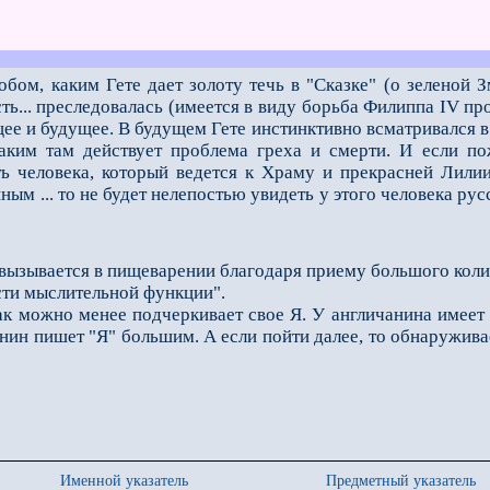
бом, каким Гете дает золоту течь в "Сказке" (о зеленой З
ть... преследовалась (имеется в виду борьба Филиппа IV пр
ее и будущее. В будущем Гете инстинктивно всматривался в
аким там действует проблема греха и смерти. И если по
ь человека, который ведется к Храму и прекрасней Лилии
ным ... то не будет нелепостью увидеть у этого человека рус
вызывается в пищеварении благодаря приему большого колич
сти мыслительной функции".
 можно менее подчеркивает свое Я. У англичанина имеет 
нин пишет "Я" большим. А если пойти далее, то обнаруживае
Именной указатель
Предметный указатель