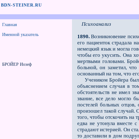
BDN-STEINER.RU
Психоанализ
Главная
Именной указатель
1890.
Возникновение психо
его пациенток страдала н
немецкий язык и могла гов
чтобы его укусить. Она хо
мертвыми головами. Бройе
БРОЙЕР Иозеф
больной, он заметил, что
основанный на том, что ег
Учеником Бройера был Фр
объяснением случая в то
обстоятельств не имел зв
звание, все дело могло б
постелей больных отцов, 
произошел такой случай. О
того, чтобы отско­чить на 
едва не утонула вместе с
страдают истерией. Он ста
то доставили в дом подруг