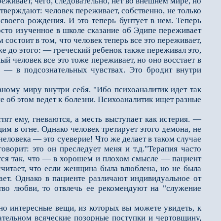
еживает, чего, следовательно, нет во внешнем мире, но
утверждают: человек переживает, собственно, не только
своего рожде­ния. И это теперь бунтует в нем. Теперь
осто изученное в школе сказание об Эдипе переживает
состоит в том, что человек теперь все это пе­реживает,
е до этого: — греческий ребенок также переживал это,
ый человек все это тоже переживает, но оно восстает в
о — в подсознательных чувствах. Это бродит внутри
ому миру внутри се­бя. "Ибо психоаналитик идет так
ие об этом ведет к болезни. Психоаналитик ищет разные
ят ему, гневаются, а месть выступает как истерия. —
им в огне. Однако человек третирует этого демона, не
человека — это суеверие! Что же делает в таком слу­чае
оворит: это он преследует меня и т.д."Терапия часто
ается так, что — в хорошем и плохом смысле — пациент
 считает, что если женщина была влюблена, но не была
ает. Однако в пациен­те различают индивидуальное от
ство любви, то отвлечь ее рекомендуют на "служение
 интересные вещи, из которых вы можете увидеть, к
нательном всяческие позорные поступки и чертовщину,