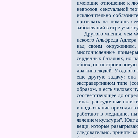
имеющие отношение к любв
неврозов, сексуальной тео
исключительно собла­знит
призывать на помощь сек
заболеваний в игре участв
Другого мнения, чем Фре
некоего Альфреда Адлера 
над своим окружением,
многочисленные примеры
сердечных баталиях, но па
обоих, он построил новую 
два типа людей. У одного 
еше другую задачу: она 
экстравертивном типе (с
образом, и есть человек ч
соответствующее до опреде
типа... рассудочные понят
и подсознание приходят в 
работают в медицине, пы
явлением культуры". Юнг д
вещи, которые разыгрываю
следовательно, приняты ка