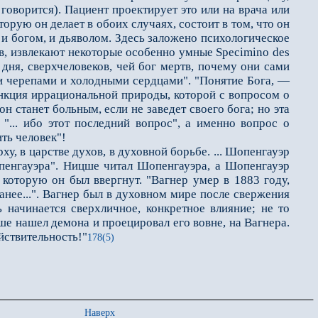
говорится). Пациент проектирует это или на врача или
рую он делает в обо­их случаях, состоит в том, что он
 и богом, и дьяволом. Здесь заложено психологическое
в, извлекают некоторые особенно умные Specimino des
 дня, сверхчеловеков, чей бог мертв, почему они сами
и черепами и холодными сердцами". "Понятие Бога, —
ункция иррациональной природы, которой с вопросом о
н станет больным, если не заведет своего бога; но эта
"... ибо этот последний вопрос", а именно вопрос о
ть человек"!
у, в царстве духов, в духовной борьбе. ... Шопенгауэр
опенгауэра". Ницше читал Шопенгауэра, а Шопенгауэр
 которую он был ввергнут. "Вагнер умер в 1883 году,
анее...". Вагнер был в духовном мире после свержения
начинается сверхличное, конкретное влияние; не то
цше нашел демона и проецировал его вовне, на Вагнера.
йствительность!"
178(5)
Наверх