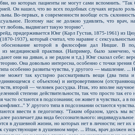
и, но которых пациенты не могут сами вспомнить. "Так б
рией. Он нашел, что во всех подобных случаях играло роль
ельны. Во-первых, в современности вообще есть склонность
суальное. Поэтому нас не должно удивлять, что врач, н
ует любовь, выдвигает такую теорию".
йд, придерживается Юнг (Карл Густав, 1875-1961) из Цюр
(1870-1937), который считал, что наравне с сек­суальност
 обоснование которой в философии дал Ницше. В по
 из медицинской практики. (Например, было замечено, 
дают они на диван, а не рядом и т.д.) Юнг сказал себе: ве
теорию. Она довольно интересна, осо­бенно с точки зрения 
типа особенно развиты чувства, у другого — мышление. ... Ну
не может так кустарно рассматривать вещи (два типа и т
оединяющемся с объектом) и интровертивном (отстраняющ
увств, второй — человек рассудка. Итак, это вполне научно
ленной степени действительности, так что просто так его 
ия часто остаются в подсознании; он живет в чувствах, а в
конфликт..." У другого типа в подсознании остаются чувства
таются ввести в педогогику. "Таким образом, здесь мы в
алее различает два вида бессознатель­ного: индивидуальное
тся в душевной жизни, но которых нет в личности; нет их 
к существующие в душевном мире. ... Итак, врач должен исхо