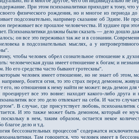
дуально, но и многое другое, чего он индивидуально не пер
о­держание. При этом психоаналитики приходят к тому, что 
 своего физического рождения, но и многое из периода до 
вает подсознательно, например сказа­ние об Эдипе. Не пр
он переживает все прошлое человечества. И худшее при этом 
очет. Психоаналитики должны были сказать — дело дошло даж
валось; он все это переживал так же и в сознании. Современн
 человека в подсознательных мыслях, а у интровертивног
ны".
му, чтобы человек обрел сознательное отношение к духовн
ать: человеческая душа имеет отношение к бо­гам; и незнан
м. Но его средства часто бывают гротескны".
торым человек имеет отношение, но не знает об этом, мст
 например, боится огня, то это страх перед демоном, живущ
т его, но отношения к нему найти не может: ведь демон для 
проецирует все это вовне: находит какого-либо друга и г
ихоаналитик все это дело отвлекает на себя. И часто случ
ертом". В случае, где присутствует любовь, психоаналитик
остается. И это также может быть демоном, который ее муч
 поскольку в нем, таким образом, остается некое количе
о благое дело и т.д.
я бессознательных процессов" содержатся исключительно
ихоаналитики. Там говорится, что человек имеет в бессоз