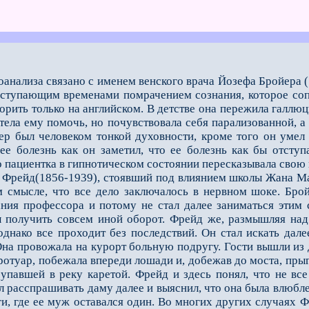
анализа связано с именем венского врача Йозефа Бройера (
аступающим временами помрачением со­знания, которое со
орить только на английском. В детстве она пережила галлюц
тела ему помочь, но почувствовала себя парализованной, а
р был человеком тонкой духовности, кроме того он умел 
 ее болезнь как он заметил, что ее болезнь как бы отступ
о пациентка в гипнотическом состоя­нии пересказывала свою
ейд(1856-1939), стоявший под влиянием школы Жана Март
м смысле, что все дело заключалось в нервном шоке. Бро
ания профессора и пото­му не стал далее заниматься этим
ы получить совсем иной оборот. Фрейд же, размышляя над 
однако все проходит без последствий. Он стал искать дале
на провожала на курорт боль­ную подругу. Гости вышли из д
тротуар, побежала впереди лошади и, добежав до моста, прыг
 упавшей в реку каретой. Фрейд и здесь понял, что не вс
л расспрашивать даму далее и выяснил, что она была влюбле
и, где ее муж оставался один. Во многих других случаях Ф