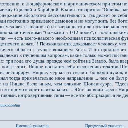
тественно, о люциферическом и ариманическом при этом не 
 между Сциллой и Харибдой. В книге говорится: "Ошибка, кото
одержание абсолютно бессознательного. Так делает он себя
юди постоянно призывают демонов и не могут жить без бого
ины человека западного) из вчерашнего или позавчерашнего
ационалистическими "божками в 1/12 долю", с толстощеким
тик, — есть всего-навсего необходимая психологическая ф
 нечего делать"! Психоаналитик доказывает человеку, что о
ничего общего с существованием Бога. И он продолжает: 
адлежит к глупейшим вопросам, какие только может постави
 три года его душа, прежде чем сойти на Землю, была вверх
шь после этого Ницше посвятил себя изложению текстов Ш
и, ин­спирируя Ницше, черпал из связи с борьбой духов, в
ял тогда примечательно иное направление ... чем он был р
е на Ницше было иным, чем влияние Шопенгауэра. "Здесь 
о котором говорит психоанализ. ... Юнг так видит дело: Ни
ертивный, интровертивный типы — все это абстракция, а не де
нциклопедии
Именной указатель
Предметный указатель