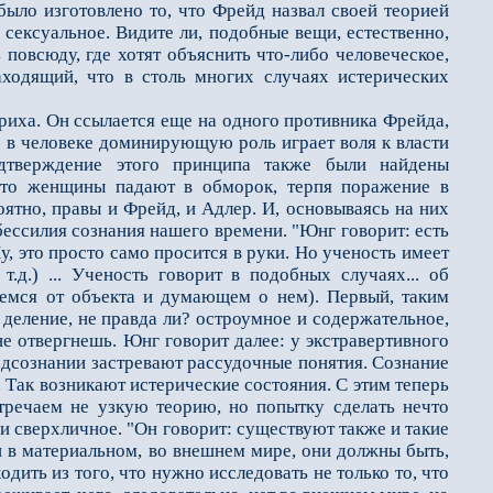
ыло изготовлено то, что Фрейд назвал своей теорией
 сексуальное. Видите ли, подобные вещи, естественно,
 повсюду, где хотят объяснить что-либо человеческое,
аходящий, что в столь многих случаях истерических
иха. Он ссылается еще на одного противника Фрейда,
ью в человеке доминирующую роль играет воля к власти
дтверждение этого принципа также были найдены
что женщины падают в обморок, терпя поражение в
роятно, правы и Фрейд, и Адлер. И, основываясь на них
бессилия сознания нашего времени. "Юнг говорит: есть
, это просто само просится в руки. Но уче­ность имеет
.д.) ... Ученость говорит в подобных случаях... об
емся от объекта и думающем о нем). Первый, таким
е деление, не правда ли? остроумное и содержательное,
не отвергнешь. Юнг говорит далее: у экстравертивного
 подсознании застревают рассудочные понятия. Сознание
. Так возникают истерические состояния. С этим теперь
стречаем не узкую теорию, но попытку сделать нечто
 и сверхличное. "Он говорит: существуют также и такие
и в материальном, во внешнем мире, они должны быть,
дить из того, что нужно исследовать не только то, что