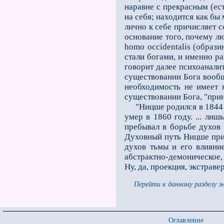
наравне с прекрасным (ес
на себя; находится как бы
лично к себе причисляет с
основание того, почему л
hоmо оccidеntаlis (образ
стали богами, и именно р
говорит далее психоанали
существовании Бога вообще
необходимость не имеет 
существовании Бога, "прин
"Ницше родился в 1844 г.;
умер в 1860 году. ... ли
пребывал в борьбе духов 
Духовный путь Ницше прин
духов тьмы и его влияни
абстрактно-демоническое, 
Ну, да, проекция, экстрав
Перейти к данному разделу э
Оглавление