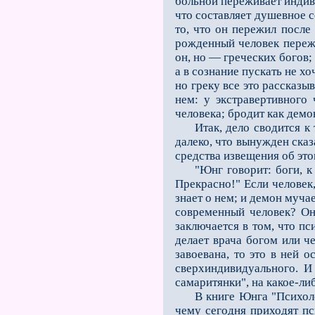
больной переживает индиви
что составляет душевное с
то, что он пережил после
рожденный человек пережи
он, но — греческих богов; 
а в сознание пускать не х
но греку все это рассказы
нем: у экстравертивного
человека; бродит как демо
Итак, дело сводится к то
далеко, что вынужден сказ
средства извещения об это
"Юнг говорит: боги, к ко
Прекрасно!" Если человек,
знает о нем; и демон мучае
современный человек? Он 
заключается в том, что пс
делает врача богом или ч
завоевана, то это в ней 
сверхиндивидуального. И
самаритянки", на какое-либ
В книге Юнга "Психологи
чему сегодня приходят пс