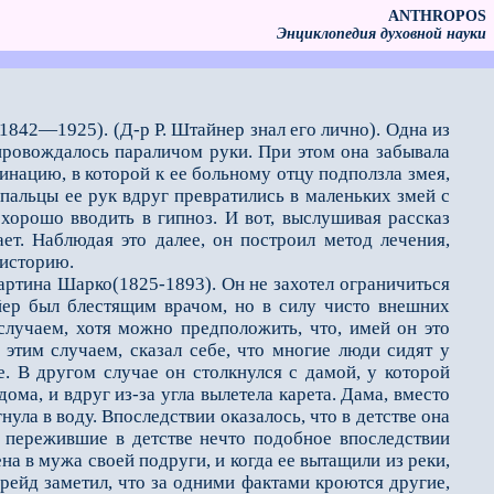
ANTHROPOS
Энциклопедия духовной науки
1842—1925). (Д-р Р. Штайнер знал его лично). Одна из
провождалось параличом руки. При этом она забывала
инацию, в которой к ее больному отцу подползла змея,
 пальцы ее рук вдруг превратились в маленьких змей с
хорошо вводить в гипноз. И вот, выслушивая рассказ
ает. Наблюдая это далее, он построил метод лечения,
 историю.
ина Шарко(1825-1893). Он не захотел ограничиться
йер был блестящим врачом, но в силу чисто внешних
 случаем, хотя можно предположить, что, имей он это
этим случаем, сказал себе, что многие люди сидят у
е. В дру­гом случае он столкнулся с дамой, у которой
ома, и вдруг из-за угла вылетела карета. Дама, вместо
нула в воду. Впоследствии оказалось, что в детстве она
е пережившие в детстве нечто подобное впоследствии
на в мужа своей подруги, и когда ее вытащили из реки,
рейд заметил, что за одними факта­ми кроются другие,