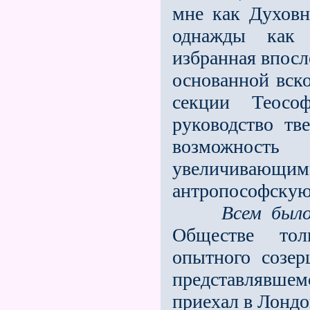
мне как Духовна
однажды как 
избранная впосл
основанной вско
секции Теосо
руководство тв
возможност
увеличивающ
антропософскую
Всем было
Обществе толь
опытного созе
представлявшем
приехал в Лондо