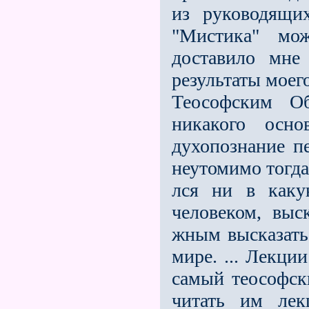
из руководящи
"Мистика" мо
доставило мне
результаты моег
Теософским О
никакого осн
духопознание п
неутомимо тогда
лся ни в каку
человеком, выс
жным высказать
мире. ... Лекци
самый теософск
читать им лек