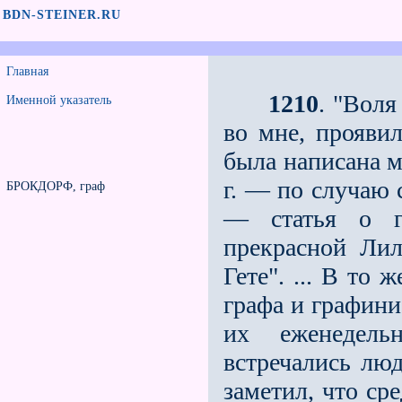
BDN-STEINER.RU
Главная
1210
. "Воля
Именной указатель
во мне, проявил
была написана м
г. — по случаю 
БРОКДОРФ, граф
— статья о г
прекрасной Лил
Гете". ... В то
графа и гра­фин
их еженедель
встречались люд
заметил, что с