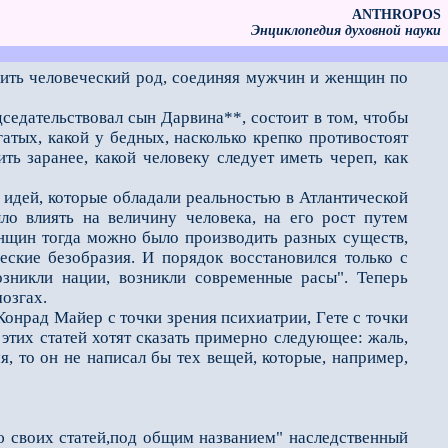
ANTHROPOS
Энциклопедия духовной науки
овить человеческий род, соединяя мужчин и женщин по
седательствовал сын Дарвина**, состоит в том, чтобы
атых, какой у бедных, насколько крепко противостоят
ть заранее, какой человеку следует иметь череп, как
дей, которые обладали реальностью в Атлантической
ло влиять на величину человека, на его рост путeм
щин тогда можно было производить разных существ,
еские безобразия. И порядок восстановился только с
зникли нации, возникли современные расы". Теперь
озгах.
онрад Майер с точки зрения психиатрии, Гeте с точки
 этих статей хотят сказать примерно следующее: жаль,
я, то он не написал бы тех вещей, которые, например,
ю своих статей,под общим названием" наследственный