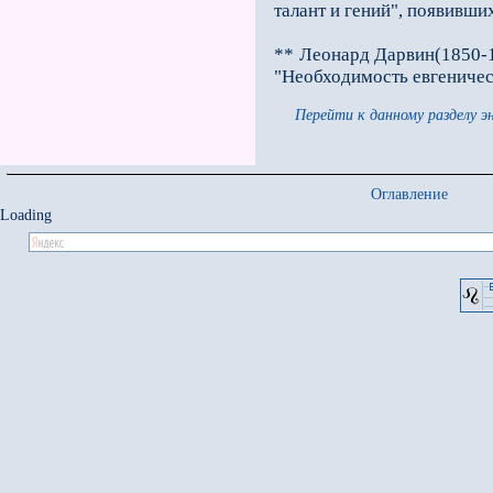
талант и гений", появивших
** Леонард Дарвин(1850-19
"Необходимость евгениче
Перейти к данному разделу э
Оглавление
Loading