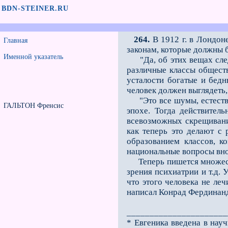
BDN-STEINER.RU
264.
В 1912 г. в Лондон
Главная
законам, которые должны 
Именной указатель
"Да, об этих вещах следу
различные классы обществ
усталости богатые и бедн
человек должен выглядеть,
"Это всe шумы, естестве
ГАЛЬТОН Френсис
эпохе. Тогда действител
всевозможных скрещивани
как теперь это делают с 
образованием классов, к
национальные вопросы вно
Теперь пишется множество
зрения психиатрии и т.д. 
что этого человека не леч
написал Конрад Фердинанд
______________________
* Евгеника введена в нау