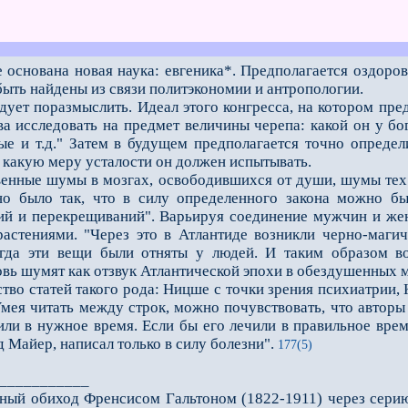
е основана новая наука: евгеника*. Предполагается оздор
быть найдены из связи политэкономии и антропологии.
ет поразмыслить. Идеал этого конгресса, на котором пред
а исследовать на предмет величины черепа: какой он у бог
ые и т.д." Затем в будущем предполагается точно определи
 какую меру усталости он должен испытывать.
нные шумы в мозгах, освободившихся от души, шумы тех и
ьно было так, что в силу определeнного закона можно бы
й и перекрещиваний". Варьируя соединение мужчин и жен
растениями. "Через это в Атлантиде возникли черно-магич
огда эти вещи были отняты у людей. И таким образом во
вь шумят как отзвук Атлантической эпохи в обездушенных м
 статей такого рода: Ницше с точки зрения психиатрии, К
Умея читать между строк, можно почувствовать, что авторы
или в нужное время. Если бы его лечили в правильное врем
 Майер, написал только в силу болезни".
177(5)
___________
чный обиход Френсисом Гальтоном (1822-1911) через сери