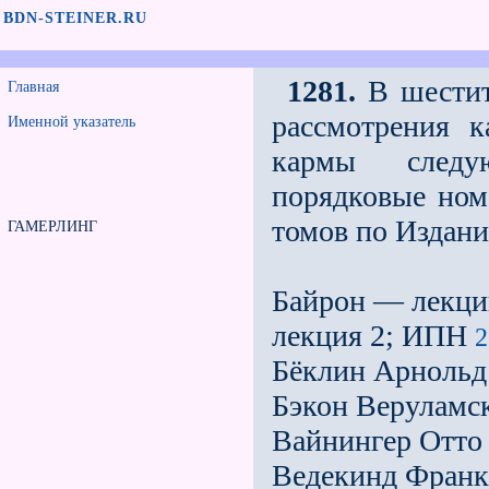
BDN-STEINER.RU
1281.
В шестит
Главная
рассмотрения к
Именной указатель
кармы следу
порядковые ном
томов по Издани
ГАМЕРЛИНГ
Байрон — лекци
лекция 2; ИПН
Бёклин Арнольд
Бэкон Веруламс
Вайнингер Отто
Ведекинд Франк