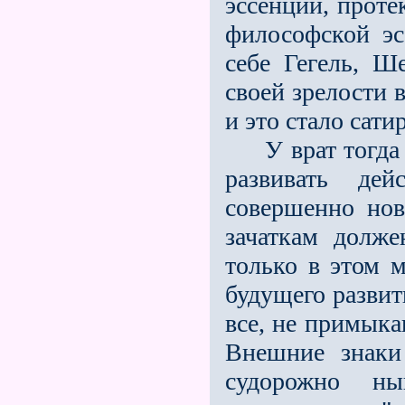
эссенции, проте
философской эс
себе Гегель, Ш
своей зрелости 
и это стало сати
У врат тогда у
развивать дей
совершенно но
зачаткам долже
только в этом 
будущего развит
всe, не примык
Внешние знаки
судорожно н