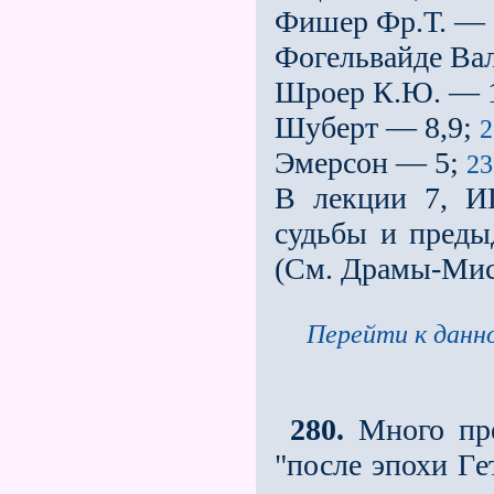
Фишер Фр.Т. — 
Фогельвайде Вал
Шроер К.Ю. — 
Шуберт — 8,9;
2
Эмерсон — 5;
2
В лекции 7,
судьбы и преды
(См. Драмы­-Мис
Перейти к данно
280.
Много пре
"после эпохи Гe