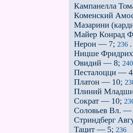
Кампанелла Том
Коменский Амо
Мазарини (кард
Майер Конрад Ф
Нерон — 7;
.
236
Ницше Фридрих
Овидий — 8;
240
Песталоцци — 4
Платон — 10;
23
Плиний Младши
Сократ — 10;
23
Соловьев Вл. —
Стриндберг Авг
Тацит — 5;
236