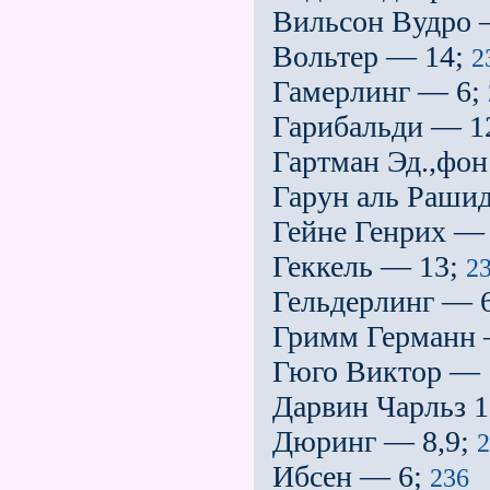
Вильсон Вудро 
Вольтер — 14;
2
Гамерлинг — 6;
Гарибальди — 1
Гартман Эд.,фо
Гарун аль Раши
Гейне Генрих —
Геккель — 13;
2
Гельдерлинг — 
Гримм Германн
Гюго Виктор — 
Дарвин Чарльз 
Дюринг — 8,9;
2
Ибсен — 6;
236