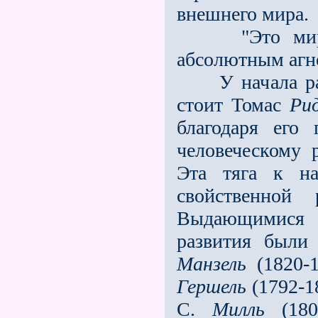
внешнего мира.
"Это мирово
абсолютным агн
У начала разв
стоит Томас
Ри
благодаря его
человеческому 
Эта тяга к н
свойственной
Выдающимися 
развития был
Манзель
(1820-
Гершель
(1792-1
С.
Милль
(180