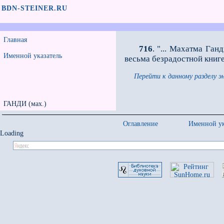
BDN-STEINER.RU
Главная
716
. "... Махатма Ган
Именной указатель
весьма безрадостной книге
Перейти к данному разделу э
ГАНДИ (мах.)
Оглавление
Именной ук
Loading