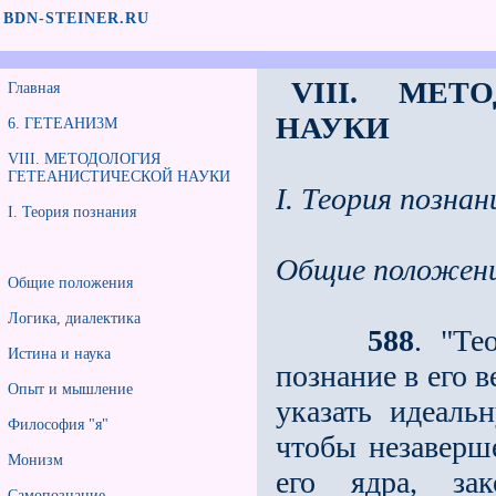
BDN-STEINER.RU
VIII. МЕТ
Главная
НАУКИ
6. ГЕТЕАНИ3М
VIII. МЕТОДОЛОГИЯ
ГЕТЕАНИСТИЧЕСКОЙ НАУКИ
I. Теория познан
I. Теория познания
Общие положен
Общие положения
Логика, диалектика
588
. "Те
Истина и наука
познание в его 
Опыт и мышление
указать идеаль
Философия "я"
чтобы незаверш
Монизм
его ядра, зак
Самопознание