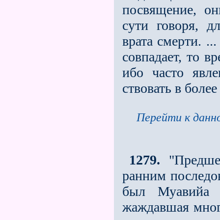
посвящение, он
сути говоря, д
врата смерти. .
со­впадает, то 
ибо часто явле
ствовать в боле
Перейти к данно
1279.
"Предшес
ранним последов
был Муавийа —
жаждавшая многи