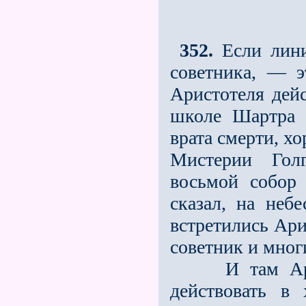
352.
Если лини
советника, — э
Аристотеля дей
школе Шартра (
врата смерти, х
Мистерии Голг
восьмой собор 
сказал, на неб
встретились Ари
советник и мног
И там Арист
действовать в