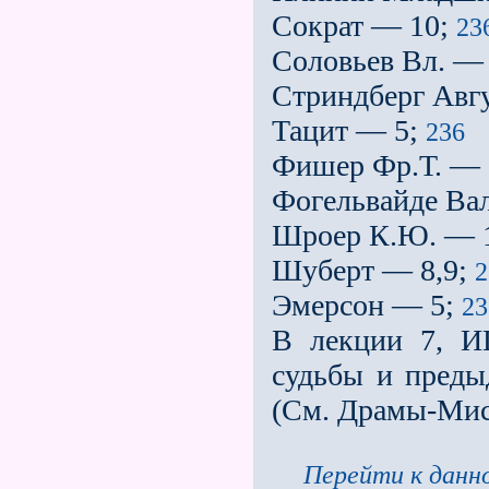
Сократ — 10;
23
Соловьев Вл. —
Стриндберг Авг
Тацит — 5;
236
Фишер Фр.Т. — 
Фогельвайде Вал
Шроер К.Ю. — 
Шуберт — 8,9;
2
Эмерсон — 5;
2
В лекции 7,
судьбы и преды
(См. Драмы­-Мис
Перейти к данно