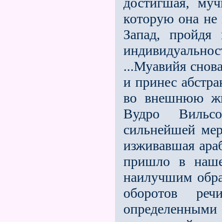
достигшая, муч
которую она не 
Запад, пройдя 
индивидуальност
...Муавийя снов
и принес абстр
во внешнюю жи
Вудро Вильсо
сильнейшей мер
изживавшая араб
пришло в наше
наилучшим обра
обо­ротов р
определенным