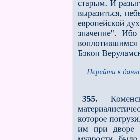
старым. И разыг
выразиться, неб
европейской дух
значение". Иб
воплотившимся
Бэкон Веруламс
Перейти к данно
355.
Коменск
материалистич
которое погрузи
им при дворе 
мудрости, было 