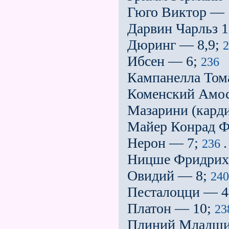
Гюго Виктор — 
Дарвин Чарльз 
Дюринг — 8,9;
2
Ибсен — 6;
236
Кампанелла Том
Коменский Амо
Мазарини (кард
Майер Конрад Ф
Нерон — 7;
.
236
Ницше Фридрих
Овидий — 8;
240
Песталоцци — 4
Платон — 10;
23
Плиний Младши