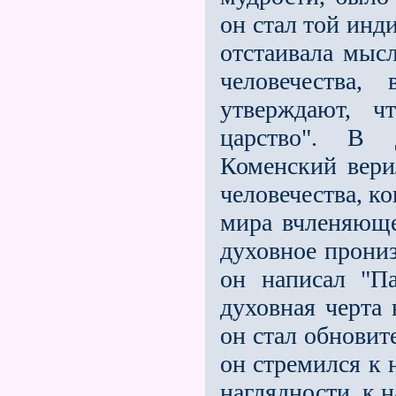
он стал той инд
отстаивала мысл
человечества,
утверждают, ч
царство". В д
Коменский вери
человечества, к
мира вчленяюще
духовное прониз
он написал "П
духовная черта 
он стал обновит
он стремился к 
наглядности, к 