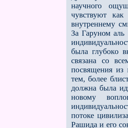
научного ощу
чувствуют как
внутреннему см
За Гаруном аль
индивидуальност
была глубоко в
связана со все
посвящения из 
тем, более блис
должна была ид
новому вопл
индивидуально
потоке цивилиза
Рашида и его со