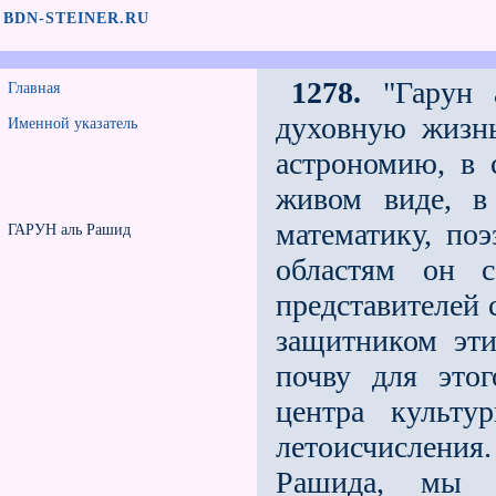
BDN-STEINER.RU
1278.
"Гарун а
Главная
духовную жизнь,
Именной указатель
астрономию, в 
живом виде, в
математику, по
ГАРУН аль Рашид
областям он 
представителей 
защитником эти
почву для этог
центра культу
летоисчислени
Рашида, мы 