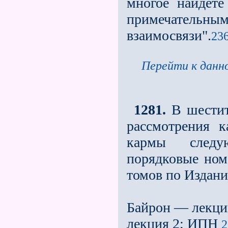
многое найдете
примечатель
взаимосвязи".
236
Перейти к данно
1281.
В шестит
рассмотрения к
кармы следу
порядковые ном
томов по Издани
Байрон — лекци
лекция 2; ИПН