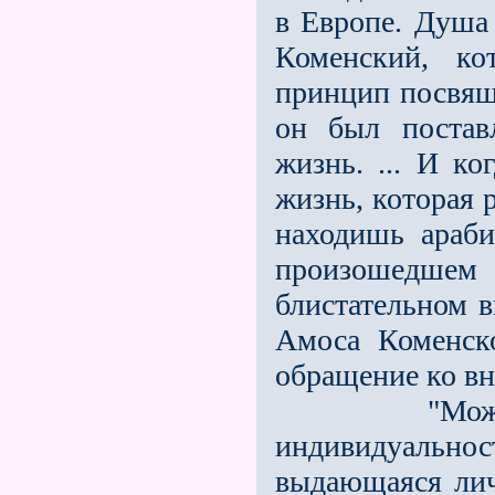
в Европе. Душа 
Коменский, к
принцип посвяще
он был постав
жизнь. ... И к
жизнь, которая 
находишь араб
произошедшем 
блистательном 
Амоса Коменско
обращение ко вн
"Можно ска
индивидуальност
выдающаяся лич