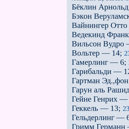
Бёклин Арнольд
Бэкон Веруламс
Вайнингер Отто
Ведекинд Франк
Вильсон Вудро 
Вольтер — 14;
2
Гамерлинг — 6;
Гарибальди — 1
Гартман Эд.,фо
Гарун аль Раши
Гейне Генрих —
Геккель — 13;
2
Гельдерлинг — 
Гримм Германн