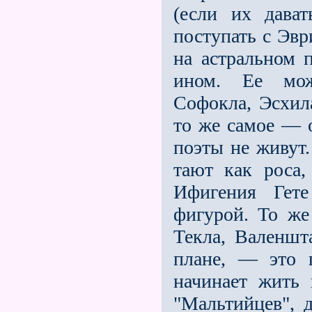
(если их дава
поступать с Эв
на астральном п
ином. Ее мож
Софокла, Эсхил
то же самое — 
поэты не живут.
тают как роса,
Ифигения Гете
фигурой. То же
Текла, Валеншт
плане, — это 
начинает жить
"Мальтийцев", 