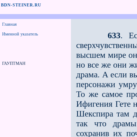
BDN-STEINER.RU
Главная
633
. Е
Именной указатель
сверхчувственны
высшем мире они
но все же они ж
ГАУПТМАН
драма. А если в
персонажи умру
То же самое пр
Ифигения Гете н
Шекспира там д
так что драмы
сохранив их по