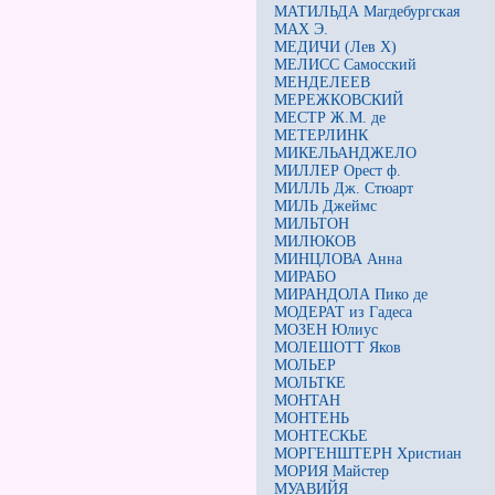
МАТИЛЬДА Магдебургская
МАХ Э.
МЕДИЧИ (Лев Х)
МЕЛИСС Самосский
МЕНДЕЛЕЕВ
МЕРЕЖКОВСКИЙ
МЕСТР Ж.М. де
МЕТЕРЛИНК
МИКЕЛЬАНДЖЕЛО
МИЛЛЕР Орест ф.
МИЛЛЬ Дж. Стюарт
МИЛЬ Джеймс
МИЛЬТОН
МИЛЮКОВ
МИНЦЛОВА Анна
МИРАБО
МИРАНДОЛА Пико де
МОДЕРАТ из Гадеса
МОЗЕН Юлиус
МОЛЕШОТТ Яков
МОЛЬЕР
МОЛЬТКЕ
МОНТАН
МОНТЕНЬ
МОНТЕСКЬЕ
МОРГЕНШТЕРН Христиан
МОРИЯ Майстер
МУАВИЙЯ