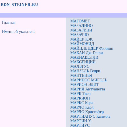
BDN-STEINER.RU
МАГОМЕТ
Главная
МАЗАЛИНО
МАЗАРИНИ
Именной указатель
МАЗАЧЧО
МАЙЕР К.Ф.
МАЙМОНИД
МАЙНЛЕНДЕР Филипп
МАКАЙ Дж.Генри
МАКИАВЕЛЛИ
МАКСЕНЦИЙ
МАЛЬТУС
МАНЗЕЛЬ Генри
МАНТЕНЬЯ
МАРИНОС МИГЕЛЬ
МАРИОН ЭДИТ
МАРИЯ Антуанетта
МАРК Твен
МАРКИОН
МАРКС Карл
МАРЛО Карл
МАРЛО Кристофер
МАРТИАНУС Капелла
МАРТИН У.
МАРТИУС