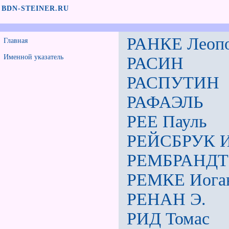
BDN-STEINER.RU
РАНКЕ Леопо
Главная
Именной указатель
РАСИН
РАСПУТИН
РАФАЭЛЬ
РEE Пауль
РЕЙСБРУК И
РЕМБРАНДТ
РЕМКЕ Иога
РЕНАН Э.
РИД Томас