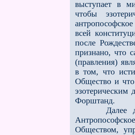
выступает в ми
чтобы эзотери
антропософское
всей конституц
после Рождеств
признано, что 
(правления) явл
в том, что ис
Обще­ство и чт
эзотерическим 
Форштанд.
Далее должн
Антропософс
Обществом, уп