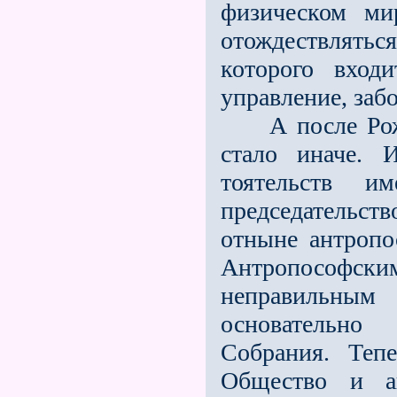
физическом ми
отождествлятьс
которого вхо
управление, заб
А после Рожде
стало иначе. 
тоятельств и
председательств
отныне антропо
Антропософским
неправильны
основательно
Собрания. Теп
Общество и а