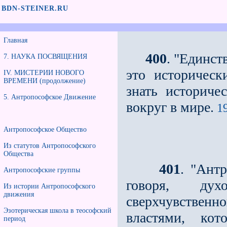
BDN-STEINER.RU
Главная
400
. "Единст
7. НАУКА ПОСВЯЩЕНИЯ
это историчес
IV. МИСТЕРИИ НОВОГО
ВРЕМЕНИ (продолжение)
знать историче
5. Антропософское Движение
вокруг в мире.
19
Антропософское Общество
Из статутов Антропософского
Общества
401
. "Ант
Антропософские группы
говоря, ду
Из истории Антропософского
движения
сверхчувственн
Эзотерическая школа в теософский
властями, ко
период