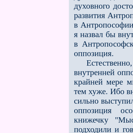
духовного досто
развития Антроп
в Антропософии 
я назвал бы вну
в Антропософск
оппозиция.
Естественно, м
внутренней оппо
крайней мере мн
тем хуже. Ибо в
сильно выступила
оппозиция осо
книжечку "Мы
подходили и го