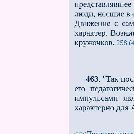
представлявшее 
люди, несшие в 
Движение с сам
характер. Возни
кружочков.
258 (
463
. "Так по
его педагогиче
импульсами яв
характерно для
<<<Предыдущая ст