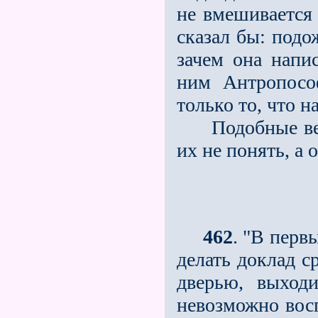
не вмешивается 
сказал бы: подо­
зачем она напи
ним Антропосо
только то, что н
Подобные вещи
их не понять, а
462
. "В перв
делать доклад с
дверью, выход
невозможно восп