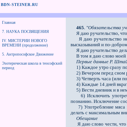
BDN-STEINER.RU
Главная
465
.
"Обязательства у
7. НАУКА ПОСВЯЩЕНИЯ
Я даю ручательство, что 
Я даю ручательство неус
IV. МИСТЕРИИ НОВОГО
высказываний и по-добром
ВРЕМЕНИ (продолжение)
Я даю ручательство делать
5. Антропософское Движение
В том я даю слово моей ч
Первые данные Р. Штай
Эзотерическая школа в теософский
1) Каждое утро сразу пос
период
2) Вечером перед сном ра
3) Четверть часа (или по
4) Каждые 14 дней вкратц
5) Вести дневник и в не
6) Исключить употреблен
познанию. Исключение сос
7) Употребление мяса не 
делать с максимальным вн
Обещание
Я даю слово чести, что