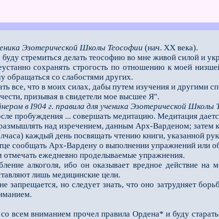
ченика Эзотерической Школы Теософии
(нач. XX века).
буду стремиться делать теософию во мне живой силой и укр
танно сохранять строгость по отношению к моей низшей 
у обращаться со слабостями других.
 все, что в моих силах, дабы путем изучения и другими сп
ести, призывая в свидетели мое высшее Я".
нером в I904 г. правила для ученика Эзотерической Школы
ле пробуждения ... совершать медитацию. Медитация даетс
змышлять над изречением, данным Арх-Варденом; затем ко
лчаса) каждый день посвящать чтению книги, указанной ру
е сообщать Арх-Вардену о выполнении упражнений или объ
м отмечать ежедневно проделываемые упражнения.
ие алкоголя, ибо он оказывает вредное действие на моз
тавляют лишь медицинские цели.
запрещается, но следует знать, что оно затрудняет борьб
иманием.
 со всем вниманием прочел правила Ордена* и буду старать