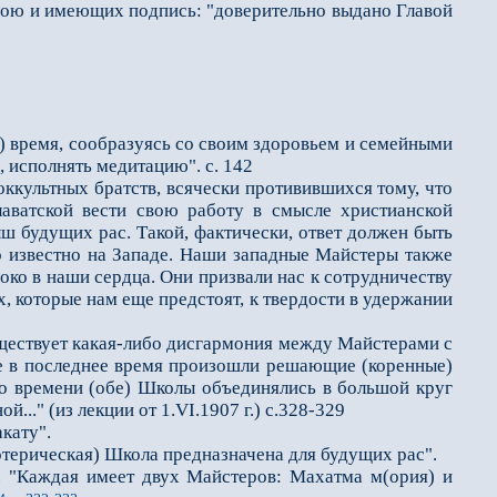
мною и имеющих подпись: "доверительно выдано Главой
 время, сообразуясь со своим здоровьем и семейными
ь, исполнять медитацию".
с. 142
культных братств, всячески противившихся тому, что
лаватской вести свою работу в смысле христианской
ыш будущих рас. Такой, фактически, ответ должен быть
ло известно на Западе. Наши западные Майстеры также
боко в наши сердца. Они призвали нас к сотрудничеству
х, которые нам еще предстоят, к твердости в удержании
ществует какая-либо дисгармония между Майстерами с
ее в последнее время произошли решающие (коренные)
го времени (обе) Школы объединялись в большой круг
.." (из лекции от 1.VI.1907 г.) с.328-329
кату".
ерическая) Школа предназначена для будущих рас".
 "Каждая имеет двух Майстеров: Махатма м(ория) и