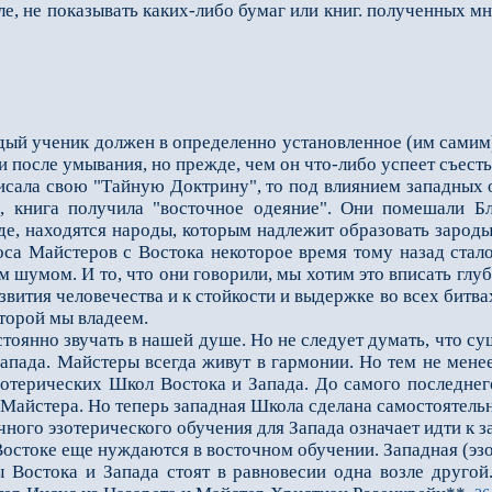
ле, не показывать каких-либо бумаг или книг. полученных 
й ученик должен в определенно установленное (им самим)
 и после умывания, но прежде, чем он что-либо успеет съест
ала свою "Тайную Доктрину", то под влиянием западных ок
я, книга получила "восточное одеяние". Они помешали Б
аде, находятся на­роды, которым надлежит образовать зарод
олоса Майстеров с Востока некоторое время тому назад ста
м шумом. И то, что они говорили, мы хотим это впи­сать глу
звития челове­чества и к стойкости и выдержке во всех битва
торой мы владеем.
янно звучать в нашей душе. Но не следует думать, что су
апада. Майстеры всегда живут в гармонии. Но тем не мен
зотерических Школ Востока и Запада. До самого последне
Майстера. Но теперь западная Школа сделана самостоятельной.
ого эзотерического обучения для Запада означает идти к за
оке еще нуждаются в восточном обучении. Западная (эзот
тока и Запада стоят в равновесии одна возле другой.