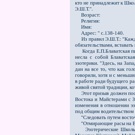
кто не принадлежит к Шко
Э.Ш.Т.".
Возраст:
Религия:
Имя:
Адрес: "
с.138-140.
Из правил Э.Ш.Т.: "Кажды
обязательствами, вставать
Когда Е.П.Блаватская пис
несла с собой Блаватска
эзотерики. "Здесь, на Зап
дан на все то, что как г
говорили, хотя и с меньши
в работе ради будущего ра
живой святой традиции, ко
Этот призыв должен посто
Востока и Майстерами с З
изменения в отношении э
под об­щим водительством 
"Следовать путем восточн
"Отмирающие расы на Вост
Эзотерические Школы Вос