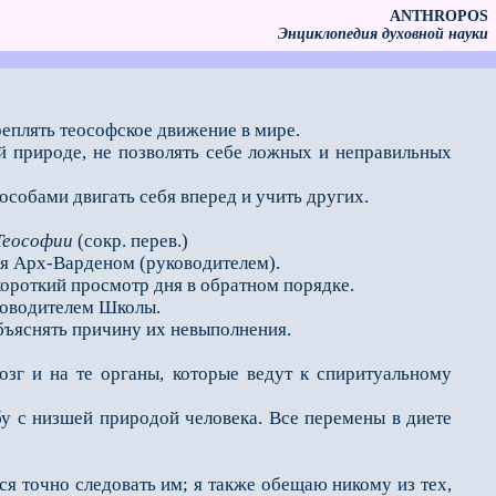
ANTHROPOS
Энциклопедия духовной науки
еплять теософское движение в мире.
природе, не позволять себе ложных и неправильных
особами двигать себя вперед и учить других.
 Теософии
(сокр. перев.)
я Арх-Варденом (руководителем).
роткий просмотр дня в обратном порядке.
ководителем Школы.
яснять причину их не­выполнения.
г и на те органы, которые ведут к спиритуальному
у с низшей природой человека. Все перемены в диете
ся точно следовать им; я также обещаю никому из тех,