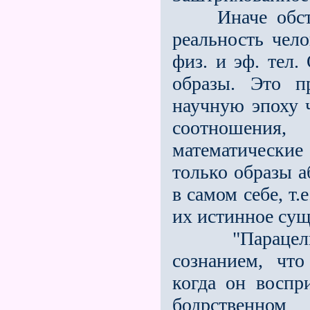
Иначе обстоит
реальность чел
физ. и эф. тел.
образы. Это п
научную эпоху ч
соотношения
математические 
только образы а
в самом себе, т.
их истинное суще
"Парацельс и
сознанием, что
когда он воспр
бодрственном