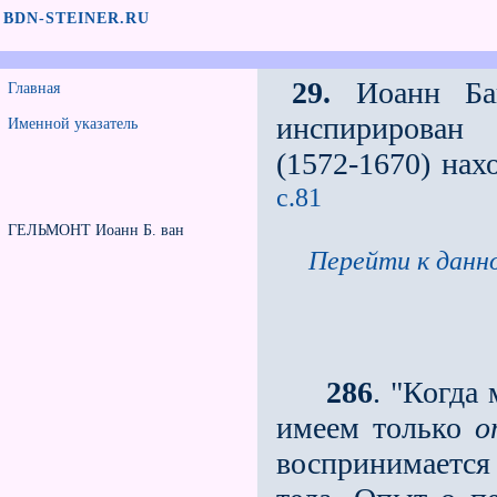
BDN-STEINER.RU
29.
Иоанн Бап
Главная
инспирирован 
Именной указатель
(1572-1670) нах
c.81
ГЕЛЬМОНТ Иоанн Б. ван
Перейти к данно
286
. "Когда
имеем только
о
воспринимается