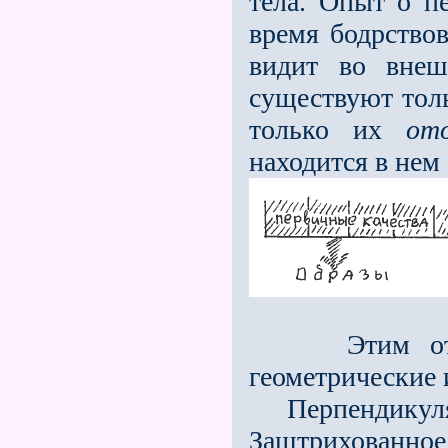
тела. Опыт о п
время бодрствов
видит во внеш
существуют толь
только их
от
находится в нем
Этим отобра
геометрические 
Перпендикулярн
Заштрихованное: 