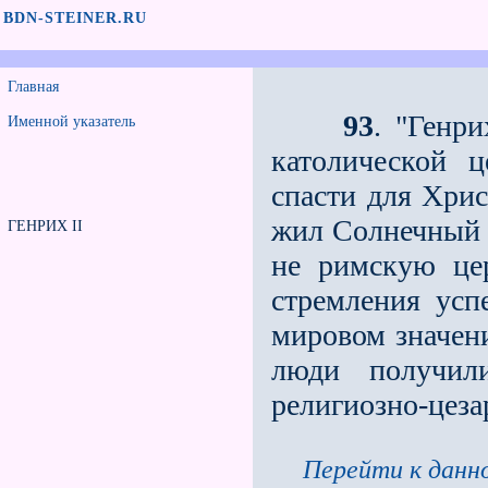
BDN-STEINER.RU
Главная
93
. "Генри
Именной указатель
католической 
спасти для Хрис
жил Солнечный 
ГЕНРИХ II
не римскую цер
стремления усп
мировом значени
люди получил
религиозно-цез
Перейти к данно