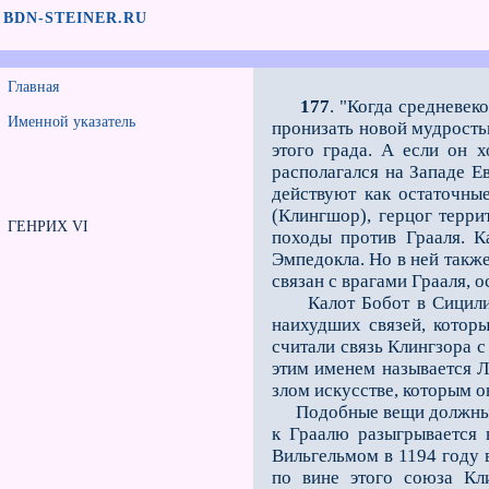
BDN-STEINER.RU
Главная
177
. "Когда средневек
Именной указатель
пронизать новой мудростью
этого града. А если он 
располагал­ся на Западе 
действуют как остаточны
(Клингшор), герцог терр
ГЕНРИХ VI
походы против Грааля. К
Эмпедокла. Но в ней также
связан с врагами Грааля, 
Калот Бобот в Сицилии в
наихудших связей, котор
считали связь Клингзора с
этим именем называется Л
злом искусстве, которым о
Подобные вещи должны выр
к Граалю разыгрывается 
Вильгельмом в 1194 году в
по вине этого союза Кл