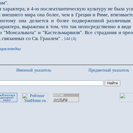
ам".
рактера, в 4-ю послеатлантическую культуру не была усвое
 внешнего мира она более, чем в Греции и Риме, втягиваетс
 потому она делается и более подверженной различным
рактера, выражены в том, что так непосредственно в виде с
 "Монсальвата" и "Кастельмарвиля". Все страдания и прео
 связанных со Св. Граалем" .
144 (4)
нциклопедии
Именной указатель
Предметный указатель