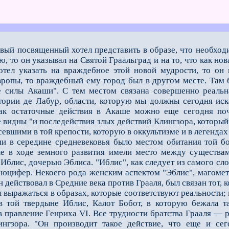
овый посвященный хотел представить в образе, что необход
, то он указывал на Святой Граальград и на то, что как но
хотел указать на враждебное этой новой мудрости, то он
Европы, то враждебный ему город был в другом месте. Там 
е силы Акаши". С тем местом связана совершенно реаль­
итории де Лабур, области, которую мы должны сегодня ис
ак остаточные действия в Акаше можно еще сегодня поч
 видны "и последействия злых действий Клингзора, который б
осевшими в той крепости, которую в оккультизме и в легенда
 середине средневековья было местом обитания той боги
ые в ходе земного развития имели место между сущес­тва
 Иблис, дочерью Эблиса. "Иблис", как следует из самого сл
юцифер. Некоего рода женским аспектом "Эблис", магомета
н действовал в Средние века против Грааля, был связан тот
ажаться в образах, которые соответствуют реальности; их
в той твердыне Иблис, Калот Бобот, в которую бежала т
 правление Генри­ха VI. Все трудности братства Грааля — 
ингзора. "Он производит такое действие, что еще и с