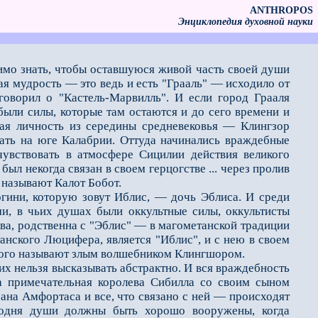
ANTHROPOS
Энциклопедия духовной науки
имо знать, чтобы оста­вшуюся живой часть своей души
вая мудрость — это ведь и есть "Грааль" — исходило от
 говорил о "Кастель-Марвилль". И если город Грааля
были силы, которые там оста­ются и до сего времени и
ная личность из середины средневековья — Клингзор
кать на юге Калабрии. Оттуда начинались враждебные
увствовать в атмосфере Сицилии действия великого
ыл некогда связан в своем герцогстве ... через пролив
х называют Калот Бобот.
ни, которую зовут Иб­лис, — дочь Эблиса. И среди
ми, в чьих душах были оккультные силы, оккультисты
ова, родственна с "Эблис" — в магометанской традиции
нского Люцифера, является "Иблис", и с нею в своем
, кого называют злым волшебником Клингшором.
 нельзя высказывать абстрактно. И вся враждебность
а примечательная королева Сибилла со своим сыном
рана Амфортаса и все, что связано с ней — происходят
егодня души должны быть хорошо вооружены, когда