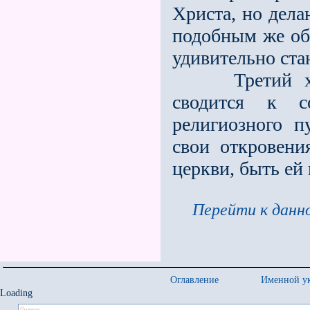
Христа, но дела
подобным же обр
удивительно стан
Третий харак
сводится к с
религиозного п
свои откровени
церкви, быть е
Перейти к данно
Оглавление
Именной ук
Loading