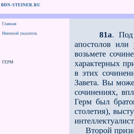
BDN-STEINER.RU
Главная
81a
. Под
Именной указатель
апостолов или 
возьмете сочине
характерных при
ГЕРМ
в этих сочинен
Завета. Вы може
сочинениях, впл
Герм был брато
столетия), выст
интеллектуалисти
Второй признак