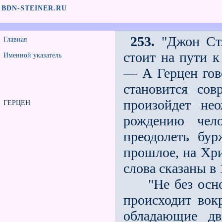
BDN-STEINER.RU
253.
"Джон Ст.
Главная
стоит на пути к
Именной указатель
— А Герцен гово
становится со
произойдeт не
ГЕРЦЕН
рождению чел
преодолеть бур
прошлое, на Хри
слова сказаны в 1
"Не без основа
происходит вок
обладающие дв