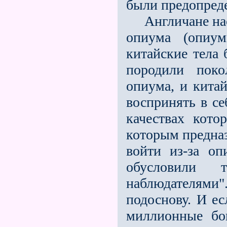
были предопреде
Англичане наси
опиума (опиум
китайские тела
породили поко
опиума, и кита
воспринять в се
качествах кото
которым предназ
войти из-за о
обусловили 
наблюдателям
подоснову. И ес
миллионные бо