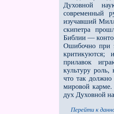
Духовной на
современный р
изучавший Милля
скипетра прош
Библии — контор
Ошибочно при э
критикуются; 
прилавок игра
культуру роль, 
что так должно 
мировой карме. 
дух Духовной н
Перейти к данно