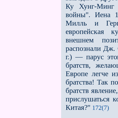
Ку Хунг-Минг 
войны". Иена 1
Милль и Герц
европейская к
внешнем позит
распознали Дж. 
г.) — парус эт
братств, жела
Европе легче и
братства! Так п
братств явление
прислушаться к
Китая?"
172(7)