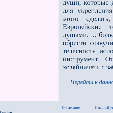
души, которые 
для укрепления
этого сделать
Европейские 
душами. ... бол
обрести созвуч
телесность исп
инструмент. О
хозяйничать с з
Перейти к данно
Оглавление
Именной ук
Loading