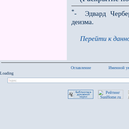
*
- Эдвард Чербер
деизма.
Перейти к данно
Оглавление
Именной ук
Loading