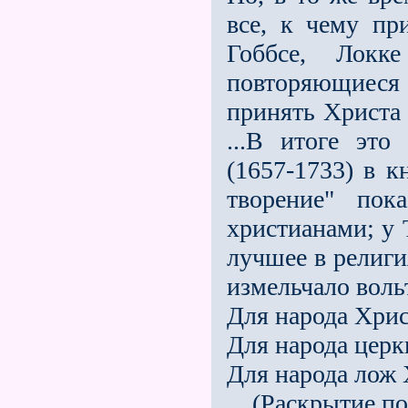
все, к чему при
Гоббсе, Лок
повторяющиеся
принять Христа 
...В итоге эт
(1657-1733) в к
творение" пок
христианами; у
лучшее в религи
измельчало вольт
Для народа Хрис
Для народа церк
Для народа лож 
(Раскрытие пон