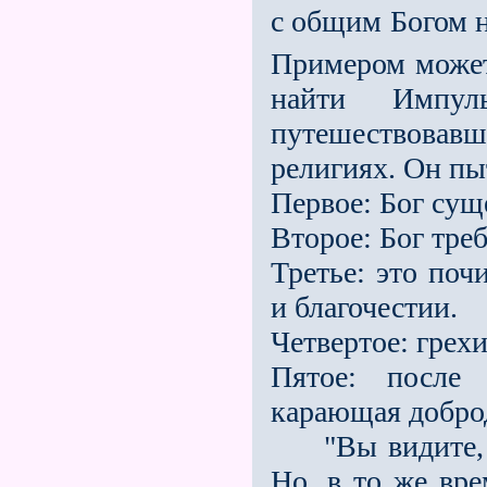
с общим Богом 
Примером может
найти Импул
путешествовав
религиях. Он пы
Первое: Бог сущ
Второе: Бог тре
Третье: это поч
и благочестии.
Четвертое: грех
Пятое: после
карающая добро
"Вы видите, зд
Но, в то же вре