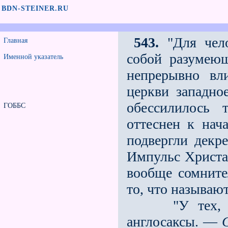
BDN-STEINER.RU
543.
"Для чело
Главная
собой разумеющ
Именной указатель
непрерывно вл
церкви западно
обессилилось 
ГОББС
оттеснен к нач
подвергли декре
Импульс Христа 
вообще сомните
то, что называ
"У тех, кто 
англосаксы. —