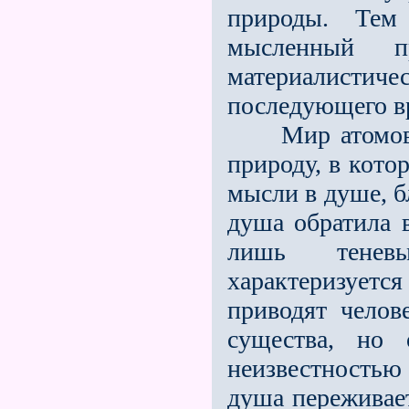
природы. Тем
мысленный п
материалист
последующего в
Мир атомов Де
природу, в кото
мысли в душе, б
душа обратила 
лишь тенев
характеризуе
приводят челов
существа, но
неизвестность
душа переживает