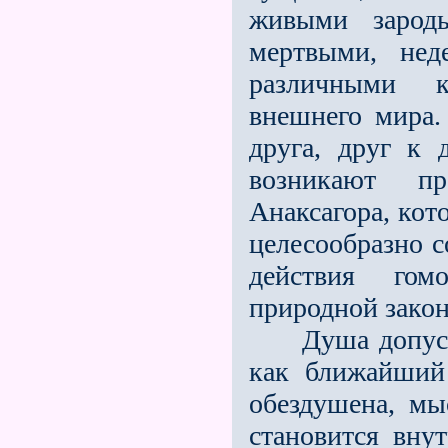
живыми зарод
мертвыми, нед
различными 
внешнего мира.
друга, друг к 
возникают п
Анаксагора, кот
целесообразно с
действия гом
природной зако
Душа допускае
как ближайший
обездушена, мы
становится вну