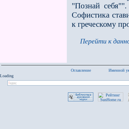
"Познай себя"".
Софистика стави
к греческому п
Перейти к данно
Оглавление
Именной ук
Loading