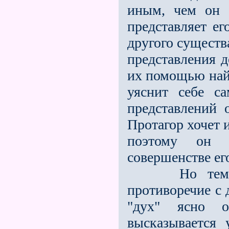
иным, чем он 
представляет е
другого существа
представления 
их помощью найт
уяснит себе с
представлений 
Протагор хочет 
поэтому он 
совершенстве ег
Но тем самы
противоречие с 
"дух" ясно 
высказывается