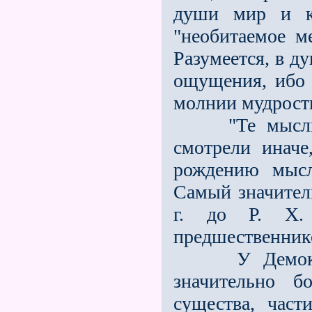
души мир и к
"необитаемое м
Разумеется, в д
ощущения, ибо 
молнии мудрост
"Те мыслите
смотрели иначе
рождению мысл
Самый значите
г. до Р. X.
предшественник
У Демок
значительно б
существа, час