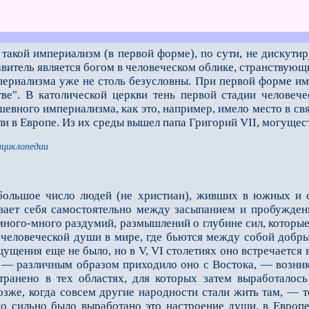
акой империализм (в первой форме), по сути, не дискутир
авитель является богом в человеческом облике, странствующ
ализма уже не столь безусловны. При первой форме импе
тве". В католической церкви тень первой стадии человеч
шевного империализма, как это, например, имело место в св
ли в Европе. Из их среды вышел папа Григорий VII, могущес
нциклопедии
большое число людей (не христиан), жив­ших в южных и с
ивает себя самостоятельно между засыпанием и пробужден
 много-много раздумий, размышлений о глубине сил, котор
человеческой души в мире, где бьются между собой добры
ущения еще не было, но в V, VI столетиях оно встречается 
а — различным образом приходило оно с Востока, — возник
транено в тех областях, для которых затем выработалос
оз­же, когда совсем другие народности стали жить там, — 
о сильно было выработано это настроение души, в Европе 