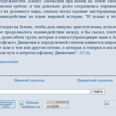
отдельностей. Аланус Лилльский при жизни на Земле смог 
анском
ордене
, и там довольно долго сохранялись упражн
ал из духовного мира, сначала носил одеяние цистерцианца
аимодействие на плане мировой истории. "И только в это
нисходил на Землю, чтобы дать импульс аристотелизма, испо
е продолжалось взаимодействие между, я бы сказал, плат
, души обеих групп, которые я описал (приходящие ныне к 
офского Движения в определенной степени вливается широк
е шли в том или другом потоке, о которых я говорил в посл
ашли путь к антропософскому Движению".
237 (6)
нциклопедии
Именной указатель
Предметный указатель