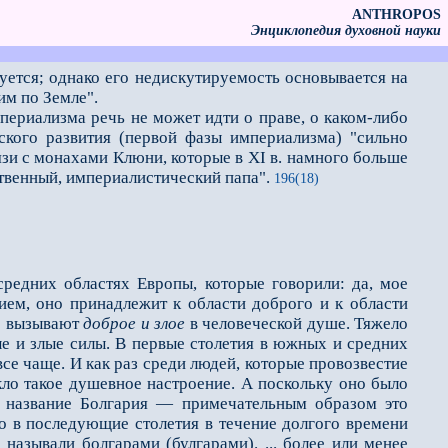
ANTHROPOS
Энциклопедия духовной науки
уется; однако его недискутируемость основывается на
им по Земле".
риализма речь не может идти о праве, о каком-либо
еского развития (первой фазы империализма) "сильно
язи с монахами Клюни, которые в XI в. намного больше
твенный, империалистический папа".
196(18)
редних областях Европы, которые говорили: да, мое
ием, оно принадлежит к области доброго и к области
ые вызывают
доброе и злое
в чело­веческой душе. Тяжело
е и злые силы. В первые столетия в южных и средних
все чаще. И как раз среди людей, которые провозвестие
ло такое душевное настроение. А поскольку оно было
ь название Болгария — примечательным образом это
то в последующие столетия в течение долгого времени
называли болгарами (булгарами). ... более или менее