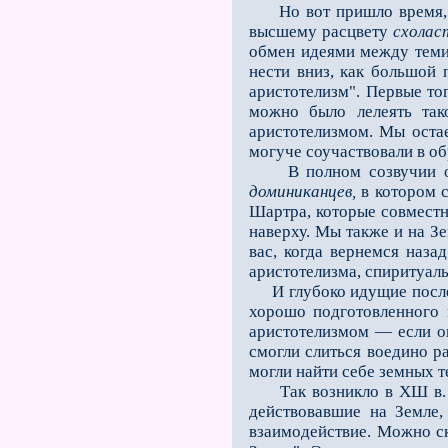
Но вот пришло время, ко
высшему расцвету
схолас
обмен идеями между теми,
нести вниз, как большой 
аристотелизм". Первые то
можно было лелеять так
аристотелизмом. Мы оста­
могуче соучаствовали в об
В полном созвучии они 
доминиканцев,
в котором с
Шартра, которые совместн
наверху. Мы также и на З
вас, когда вернемся наза
аристотелизма, спиритуал
И глубоко идущие последс
хорошо подготовленного 
аристотелизмом — если он
смогли слиться воедино ра
мо­гли найти себе земных 
Так возникло в ХШ в. уд
действовавшие на Земле,
взаимодействие. Можно ск