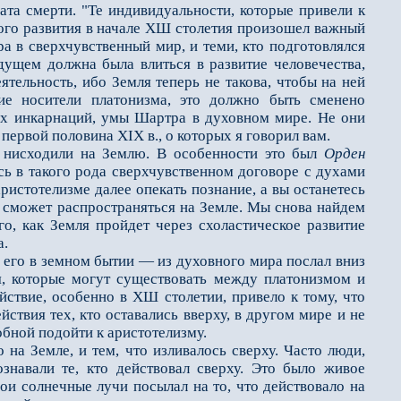
а смерти. "Те индиви­дуальности, которые привели к
кого развития в начале ХШ столетия произошел важный
 в сверхчувственный мир, и теми, кто подготовлялся
дущем должна бы­ла влиться в развитие человечества,
ятельность, ибо Земля теперь не такова, чтобы на ней
ие носители платонизма, это должно быть сменено
щих инкарнаций, умы Шартра в духовном мире. Не они
первой половина XIX в., о которых я говорил вам.
нисходили на Землю. В особенности это был
Орден
сь в такого рода сверхчувственном договоре с духами
истотелизме далее опекать познание, а вы останетесь
е сможет распространяться на Зем­ле. Мы снова найдем
ого, как Земля пройдет через схоластическое развитие
а.
 его в земном бытии — из духовного мира послал вниз
я, которые могут существовать между платонизмом и
йствие, особенно в ХШ столетии, привело к тому, что
йствия тех, кто оставались вверху, в другом мире и не
обной подойти к аристотелизму.
а Земле, и тем, что изливалось сверху. Часто люди,
ознавали те, кто действовал сверху. Это было живое
ои солнечные лучи посылал на то, что действовало на