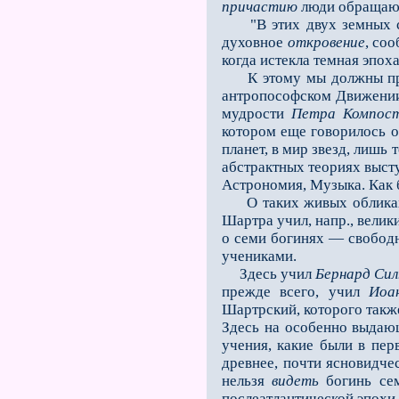
причастию
люди обращаютс
"В этих двух земных соб
духовное
откровение
, со
когда истекла темная эпоха
К этому мы должны присо
антропософском Движении.
мудрости
Петра Компост
котором еще гово­рилось 
планет, в мир звезд, лишь
абстрактных теориях выст
Астрономия, Музы­ка. Как
О таких живых обликах г
Шартра учил, напр., вели
о семи богинях — свободн
учениками.
Здесь учил
Бернард Сил
прежде всего, учил
Иоа
Шартрский, которого такж
Здесь на особенно выдающ
учения, какие были в пер
древнее, почти ясновидчес
нельзя
видеть
богинь сем
послеатлантической эпохи