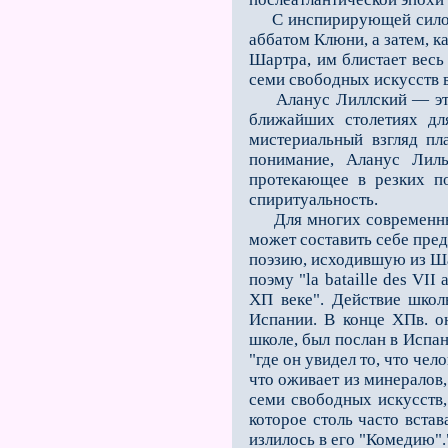
С инспирирующей силой т
аббатом Клюни, а затем, к
Шартра, им блистает весь
семи свободных искусств в
Аланус Лиллский — это
ближайших столетиях дл
мистериальный взгляд пла
понимание, Аланус Лиль
протекающее в резких по
спиритуальность.
Для многих современных л
может составить себе пред
поэзию, исходившую из Ша
поэму "la bataille des VII a
ХП веке". Действие школ
Испании. В конце ХПв. о
школе, был послан в Испан
"где он увидел то, что че
что оживает из минералов,
семи свободных искусств,
которое столь часто вста
излилось в его "Комедию".