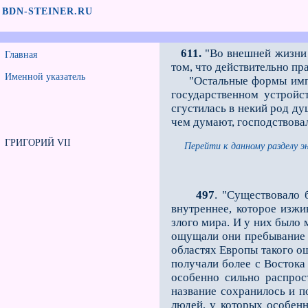
BDN-STEINER.RU
611.
"Во внешней жизни т
Главная
том, что действительно пр
Именной указатель
"Остальные формы импери
государственном устройс
сгустилась в некий род ду
чем думают, господствова
ГРИГОРИЙ VII
Перейти к данному разделу э
497
. "Существовало 
внутреннее, которое изж
злого мира. И у них было
ощущали они пребывание 
областях Европы такого ощ
получали бо­лее с Восток
особенно сильно распрос
название сохранилось и п
людей, у которых особенн