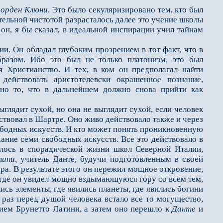
в
орден Клюни.
Это бы­ло секуляризировано тем, кто был
тельной чистотой разрасталось далее это учение школы
 он, я бы сказал, в идеальной инспирации учил тайнам
. Он обладал глубо­ким прозрением в тот факт, что в
разом. Ибо это был не только платонизм, это был
бя Христианство. И тех, в ком он предполагал найти
действовать аристотелевски окрашенное познание,
ено то, что в дальнейшем должно снова прийти как
лядит сухой, но она не выглядит сухой, если человек
йствовал в Шартре. Оно живо действовало также и через
ободных искусств. И кто может понять проникновенную
хание семи свободных искусств. Все это действовало в
лось в спорадической жизни школ Северной Италии,
ини,
учитель Данте, будучи подготовленным в своей
а. В резуль­тате этого он пережил мощное откровение,
, где он увидел мощно вздымающуюся гору со всем тем,
ись элементы, где явились планеты, где явились богини
 раз перед душой человека встало все то могущество,
нием Брунетто Латини, а затем оно перешло к
Данте
и