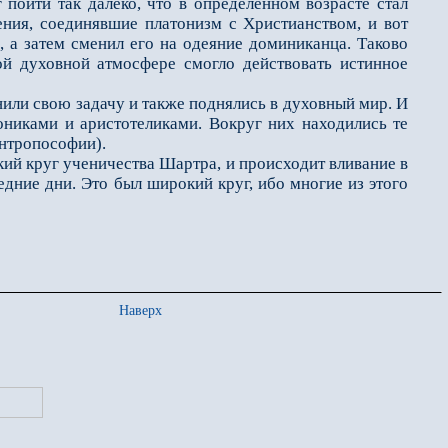
пойти так далеко, что в определен­ном возрасте стал
ения, соединявшие платонизм с Христианством, и вот
, а затем сменил его на одеяние доминиканца. Таково
й духовной атмосфере смогло действовать ис­тинное
лнили свою задачу и также поднялись в духовный мир. И
ониками и аристотеликами. Вокруг них находились те
Антропософии).
ий круг ученичества Шартра, и происходит вливание в
едние дни. Это был широкий круг, ибо многие из этого
Наверх