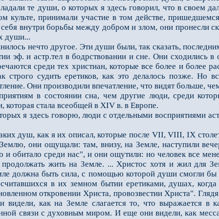
ладали те души, о которых я здесь говорил, что в своем 
ном культе, принимали участие в том действе, пришедшемс
 себя внутри борьбы между добром и злом, они проне­сли 
 души...
лось нечто другое. Эти души были, так сказать, последним
ии эф. и астр.тел в бодрствова­нии и сне. Они сходились в
ечаются среди тех христиан, которые все более и более р
ак строго судить еретиков, как это делалось позже. Но 
ление. Они производили впечатление, что видят больше, чем
приятиям в состоянии сна, чем другие люди, среди котор
 которая стала всеобщей в ХIV в. в Европе.
рых я здесь говорю, люди с отдельными восприятиями астр. 
 душ, как я их описал, которые после VII, VIII, IХ столе
а Землю, они ощущали: там, внизу, на Земле, на­ступили в
 и обитало среди нас", и они ощутили: но человек все мен
о продолжать жить на Земле. ... Христос хотя и жил для 
мле должна быть сила, с помощью которой души смогли бы 
, считавшихся в их земном бытии еретиками, душах, ког
бновленном откровении Христа, провозвестии Христа". Гляд
 видели, как на Земле слагается то, что выражается в к
ной связи с духовным миром. И еще они видели, как месса