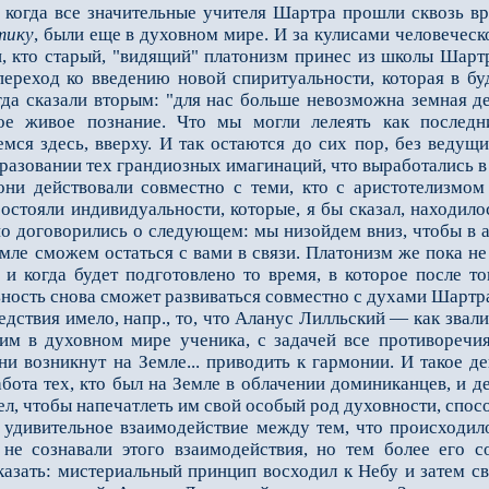
гда все значительные учителя Шартра прошли сквозь врат
тику
, были еще в духовном мире. И за кулисами человечес
 кто старый, "видящий" платонизм принес из школы Шартра
переход ко введению новой спиритуальности, которая в бу
гда сказали вторым: "для нас больше невозможна земная де
ое живое познание. Что мы могли лелеять как последн
емся здесь, вверху. И так остаются до сих пор, без веду
разовании тех грандиозных имагинаций, что выработались в 
действовали совместно с теми, кто с аристотелизмом 
остояли индивидуальности, которые, я бы сказал, находило
о договорились о следующем: мы низойдем вниз, чтобы в ар
емле сможем остаться с вами в связи. Платонизм же пока н
д и когда будет подготовлено то время, в которое после т
ьность снова сможет развиваться совместно с духами Шартр
твия имело, напр., то, что Аланус Лилльский — как звали
им в духовном мире ученика, с задачей все противоре­чи
и возникнут на Земле... приводить к гармонии. И такое де
бота тех, кто был на Земле в облачении доминиканцев, и де
тел, чтобы напечатлеть им свой особый род духовности, спос
ивительное взаимодействие между тем, что происходило н
 не сознавали этого взаимодействия, но тем более его с
азать: мистериальный принцип восходил к Небу и затем св