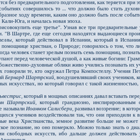
я без предварительного подготовления, как теряется при э
ытиях совершилось то ... что должно было стать духовн
образное ходу времени, каким оно должно быть пос­ле собы
 Кали-Юга, и на­чалась новая эпоха.
вокупить еще третье". Узнав все три предварительные у
 "В Шартре, где еще сегодня находятся выдающиеся произ
еллы,
который дейст­вовал в Испании, который в Испани
о помощнице христиан, о Природе; говорилось о том, что л
 тогда человек станет зрелым познать семь помощниц, позна
упают перед человеческой душой, а как живые богини: Грам
 божественно-духовные облики живо учились познавать их у
оворили те, кто окружал Петра Компостеллу. Учения Пет
кий
Бернард Шартрский,
воодушевлявший сво­их учеников, к
ых искус­ствах, но который говорил с такой жизненностью,
ьвестрис,
который в мощных описаниях давал вставать пере
нн Шартрский,
который грандиозно, инспирирован­ным 
е называли
Иоанном
Салисбери,
развивал воззрение; в кото
ихся учеников воздействовали так, что они приходили к вз
вые века Христианства, земное развитие больше не может 
кое познание, но оно помер­кло. Можно только знать о диа
и свободных искусств, ибо дальше должен действовать 
 Аристотель.