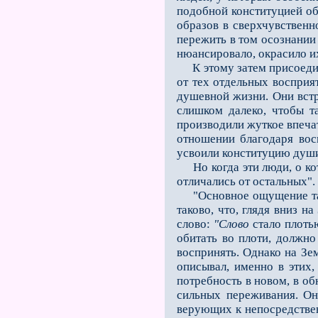
подобной конституцией об
обра­зов в сверхчувствен
пережить в том осознании
нюансировало, окрасило их
К этому затем присоедини
от тех отдельных восприят
душевной жизни. Они встр
слишком далеко, чтобы т
производили жуткое впечат
отношении благодаря вос
усвоили конституцию души,
Но когда эти люди, о кото
отличались от остальных".
"Основное ощущение таких
таково, что, глядя вниз н
слово:
"Слово
стало плотью
оби­тать во плоти, должн
воспринять. Однако на Зе
описывал, именно в этих
потребность в новом, в о
сильных переживания. Они
верующих к непосредствен