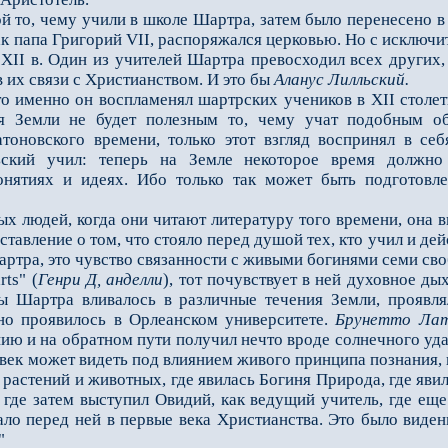
о, чему учили в школе Шартра, затем было перенесено 
ак папа Григорий VII, распоряжался церковью. Но с исключи
 ХII в. Один из учителей Шартра превосходил всех других,
 их связи с Христианством. И это бы
Аланус Лилльский.
 именно он воспламенял шартрских учеников в ХII столетии
я Земли не будет полезным то, чему учат подоб­ным об
тоновского времени, то­лько этот взгляд воспринял в се
ский учил: теперь на Земле некоторое время должно 
нятиях и идеях. Ибо только так может быть подготовл
юдей, когда они читают литературу того времени, она выг
ставление о том, что стояло перед душой тех, кто учил и де
р­тра, это чувство связанности с живыми богинями семи св
rts" (
Генри Д, анделли
), тот почувствует в ней духовное ды
ы Шартра вливалось в различные течения Земли, проявля
но проявилось в Орлеанском университете.
Брунетто Лат
ию и на обратном пути получил нечто вроде солнечного удар
ловек может видеть под влиянием живого принципа познания
 растений и животных, где явилась Богиня Природа, где явил
 где затем выступил Овидий, как ведущий учитель, где еще
вало перед ней в первые века Христианства. Это было виде
"