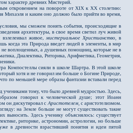
том характер древних Мистерий.
ым откровением на по­вороте от XIX к XX столетию:
тия Михаэля и каким оно должно было прийти во время,
словия, мы сможем по­нять события, происходящие в
ведения архитектуры, в свое время светил луч живой
и взлелеивал живое,
мистериальное Христианство,
в
ишь когда эта Природа введет людей в элементы, в мир
ть не воплощенных, а душевных помощниц, которые не в
матика, Диалектика, Риторика, Арифметика, Геометрия,
ченики.
ра Компостеллы сияли в школе Шартра. В этой школе
оторый хотя и не говорил им больше о Богине Природе,
 что по меньшей мере образы фантазии вставали перед
д учениками тому, что было древней мудростью. Здесь,
образом говорил к человеческой душе; этот Иоанн
ром он дискутировал с
Аристотелем,
с аристотелизмом.
гляду: на Земле больше не могут су­ществовать такие
их выносить. Здесь ученику объяснялось: существует
лектике, риторике, астрономии, астрологии, но больше
уже в древности взрастивший понятия и идеи пятой