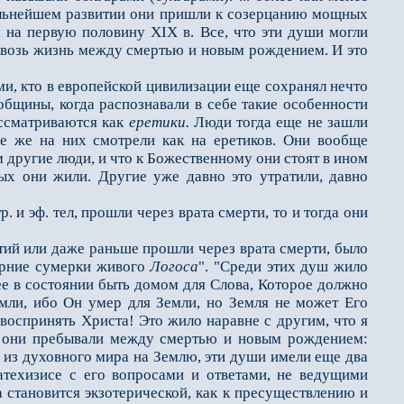
дальнейшем развитии они пришли к созерцанию мощных
я на первую половину XIX в. Все, что эти души могли
сквозь жизнь между смертью и новым рождением. И это
и, кто в ев­ропейской цивилизации еще сохранял нечто
 общины, когда распознавали в себе такие особенности
ассматриваются как
еретики.
Люди тогда еще не зашли
все же на них смотрели как на еретиков. Они вообще
 другие люди, и что к Божественному они стоят в ином
ых они жили. Другие уже давно это утратили, давно
и эф. тел, про­шли через врата смерти, то и тогда они
тий или даже раньше прошли через врата смерти, было
ечерние сумерки живого
Логоса
". "Среди этих душ жило
ее в состоянии быть домом для Слова, Которое должно
Земли, ибо Он умер для Земли, но Земля не может Его
воспринять Христа! Это жило наравне с другим, что я
да они пребывали между смертью и новым рождением:
я из духовного мира на Землю, эти души имели еще два
ате­хизисе с его вопросами и ответами, не ведущими
 становится экзотерической, как к пресуществлению и