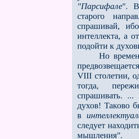
"Парсифале
". 
старого напра
спрашивай, иб
интеллекта, а о
подойти к духов
Но времена и
предвозвещается
VIII столетии, 
тогда, переж
спрашивать. ..
духов! Таково б
в
интеллектуал
следует находит
мышления".