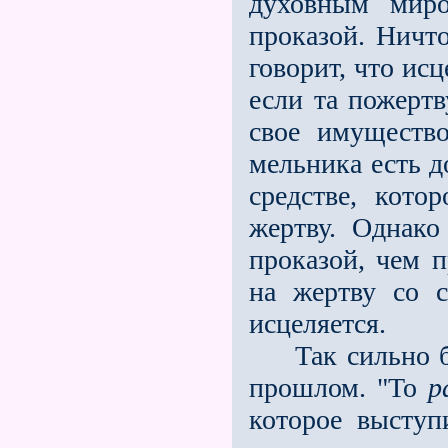
духовным миро
проказой. Ничт
говорит, что ис
если та пожертв
своe имуществ
мельника есть д
средстве, кото
жертву. Однако
проказой, чем п
на жертву со 
исцеляется.
Так сильно бы
прошлом. "То
ра
которое выступ