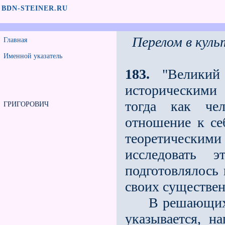
BDN-STEINER.RU
Перелом в куль
Главная
Именной указатель
183.
"Великий 
историческими
тогда как че
ГРИГОРОВИЧ
отношение к се
теоретическ
исследовать
подготовлялось 
своих существен
В решающих ме
указывается, н