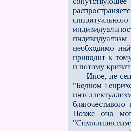
сопутствующе
распространяет
спиритуального
индивидуаль
индивидуализм
необходимо най
приводит к том
и потому кричат
Иное, не сенти
"Бедном Генрих
интеллектуали
благочестивого 
Позже оно мог
"Симплициссиму