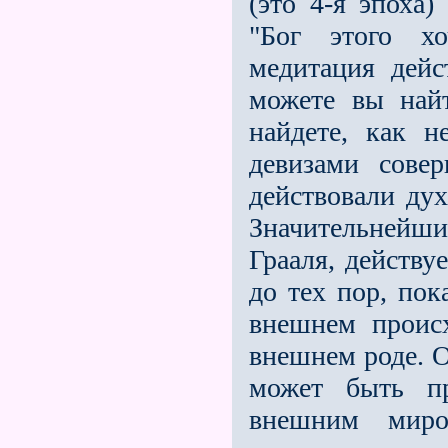
(это 4-я эпоха
"Бог этого хо
медитация дей
можете вы най
найдeте, как н
девизами сове
действовали ду
Значительнейш
Грааля, действу
до тех пор, пок
внешнем проис
внешнем роде. О
может быть пр
внешним мир