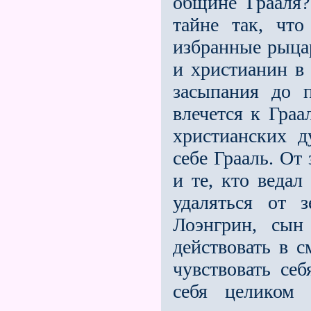
общине Грааля?
тайне так, чт
избранные рыцар
и христианин в
засыпания до 
влечeтся к Гра
христианских д
себе Грааль. От
и те, кто веда
удаляться от 
Лоэнгрин, сын
действовать в 
чувствовать се
себя целиком