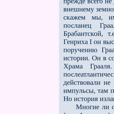
прежде всего не
внешнему земном
скажем мы, 
посланец Гра
Брабантской, т
Генриха I он выс
поручению Гра
истории. Он в с
Храма Граал
послеатлантиче
действовали не
импульсы, там 
Но история излаг
Многие ли се