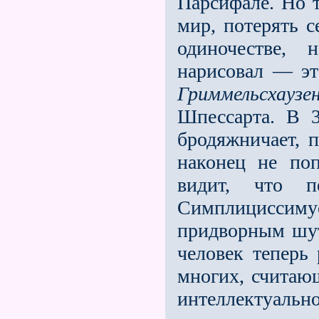
Парсифале. Но т
мир, потерять с
одиночестве, 
нарисовал — э
Гриммельсхаузе
Шпессарта. В 3
бродяжничает, 
наконец не поп
видит, что п
Симплициссиму
придворным шут
человек теперь 
многих, считаю
интеллекту