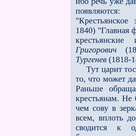
ибо речь уже да
появляются
"Крестьянское з
1840) "Главная 
крестьянские
Григорович
(1
Тургенев
(1818-1
Тут царит тоск
то, что может д
Раньше обраща
крестьянам. Не 
чем сову в зер
всeм, вплоть до
сводится к 