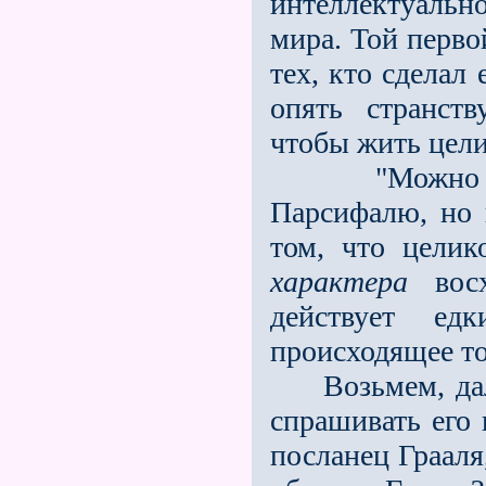
интеллектуально
мира. Той перво
тех, кто сделал
опять странст
чтобы жить цел
"Можно расп
Парсифалю, но 
том, что цели
характера
восх
действует едк
происходящее то
Возьмeм, да
спрашивать его 
посланец Грааля