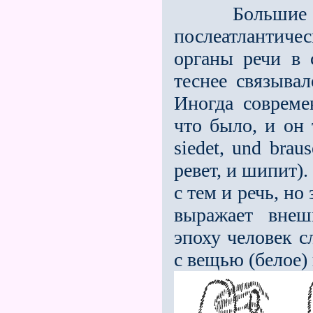
Большие изме
послеатлантиче
органы речи в 
теснее связыва
Иногда совреме
что было, и он 
siedet, und brau
ревeт, и шипит)
с тем и речь, но
выражает внеш
эпоху человек с
с вещью (белое) 