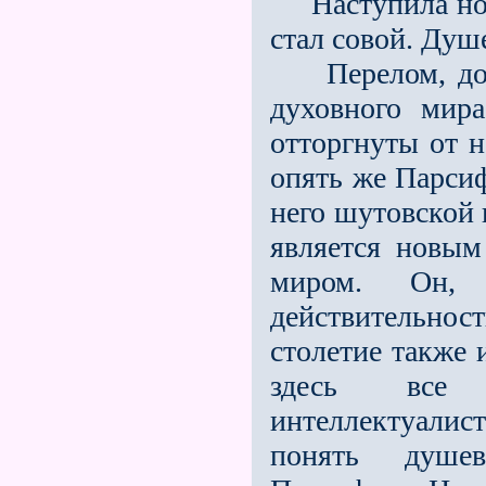
Наступила ночь
стал совой. Душ
Перелом, до к
духовного мир
отторгнуты от н
опять же Парсиф
него шутовской 
является новым
миром. Он, 
действительно
столетие также 
здесь всe
интеллектуалис
понять душев