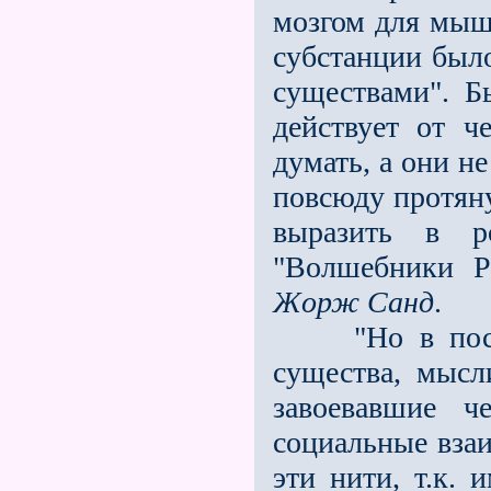
мозгом для мыш
субстанции был
существами". 
действует от ч
думать, а они н
повсюду протяну
выразить в р
"Волшебники 
Жорж Санд
.
"Но в послед
существа, мысл
завоевавшие ч
социальные взаи
эти нити, т.к. 