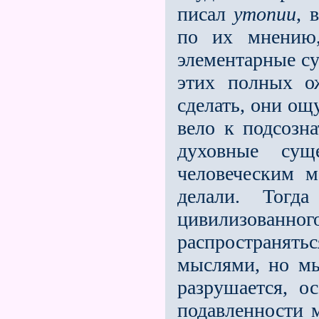
писал
утопии
, 
по их мнению,
элементарные су
этих полных о
сделать, они ощ
вело к подсозн
духовные суще
человеческим 
делали. Тогд
цивилизованног
распространятьс
мыслями, но мы
разрушается, о
подавленности м