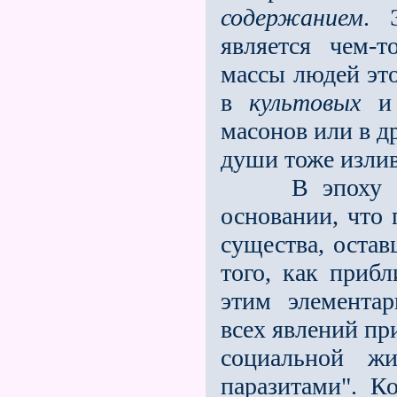
содержанием
. 
является чем-
массы людей это
в
культовых
и 
масонов или в д
души тоже излив
В эпоху Габр
основании, что
существа, остав
того, как приб
этим элемента
всех явлений пр
социальной ж
паразитами". К