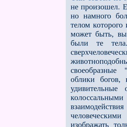
не произошел. Е
но намного бол
телом которого 
может быть, вы
были те тела
сверхчеловеч
животноподобны
своеобразные 
облики богов,
удивительные 
колоссальны
взаимодейств
человеческими
изображать тол