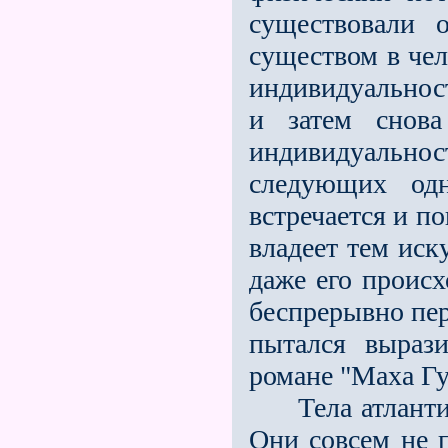
существовали 
существом в чел
индивидуальност
и затем снов
индивидуально
следующих одн
встречается и п
владеет тем иск
даже его происх
беспрерывно пе
пытался выраз
романе "Маха Гу
Тела атлантич
Они совсем не п