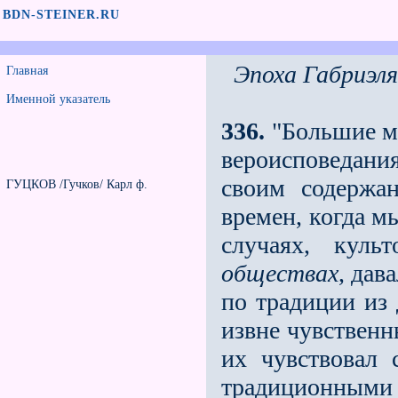
BDN-STEINER.RU
Эпоха Габриэл
Главная
Именной указатель
336.
"Большие м
вероисповедания
своим содержа
ГУЦКОВ /Гучков/ Карл ф.
времeн, когда м
случаях, кул
обществах
, дав
по традиции из
извне чувствен
их чувствовал 
традиционными 