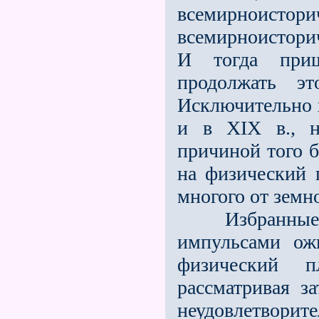
всемирноистори
всемирноистори
И тогда при
продолжать эт
Исключительно х
и в XIX в., н
причиной того 
на физический 
многого от земно
Избранные ду
импульсами ож
физический п
рассматривая з
неудовлетворит