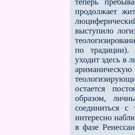
теперь пребыв
продолжает жит
люциферически
выступило логи
теологизирован
по традиции).
уходит здесь в 
ариманическую 
теологизирующи
остается пост
образом, личн
соединиться с 
интересно наблю
в фазе Ренесса