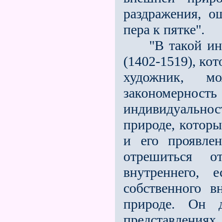
раздражения, о
пера к пятке".
"В такой инди
(1402-1519), ко
художник, м
закономерно
индивидуальност
природе, котор
и его проявле
отрешиться о
внутреннего, 
собственного в
природе. Он 
представлениях,