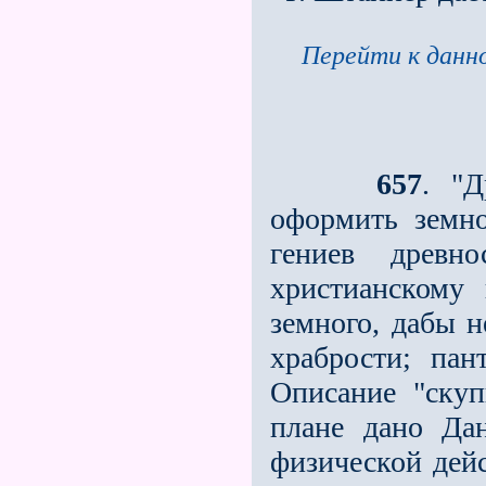
Перейти к данно
657
. "Д
оформить земно
гениев древн
христианскому
земного, дабы н
храбрости; пан
Описание "скуп
плане дано Да
физической дейс