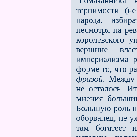
"помазанника"
терпимости (не
народа, избир
несмотря на рев
королевского у
вершине вла
империализма р
форме то, что р
фразой
. Между 
не осталось. И
мнения большин
Большую роль на
оборванец, не у
там богатеет 