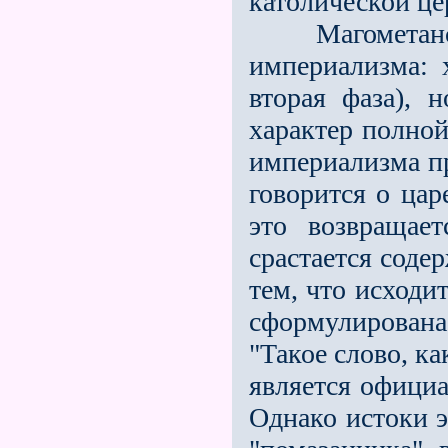
католической це
Магометанству
империализма: х
вторая фаза), 
характер полной
империализма пр
говорится о цар
это возвращае
срастается соде
тем, что исходи
сформулирован
"Такое слово, к
является официа
Однако истоки э