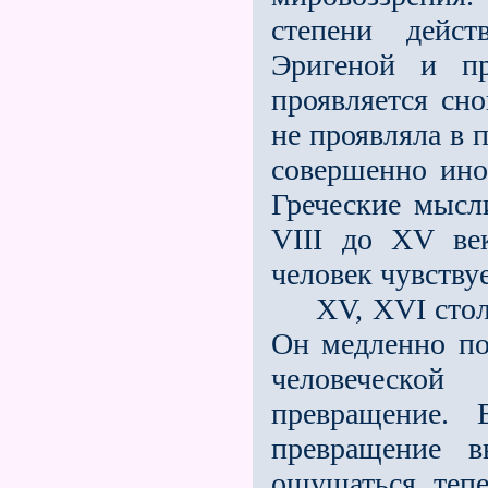
степени дейс
Эригеной и пр
проявляется сно
не проявляла в 
совершенно ино
Греческие мысл
VIII до ХV ве
человек чувству
ХV, ХVI столет
Он медленно по
человеческой
превращение. 
превращение 
ощущаться тепе