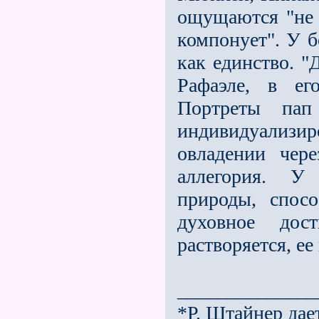
ощущаются "не 
компонует". У 
как единство. "
Рафаэле, в ег
Портреты па
индивидуализи
овладении чер
аллегория. У 
природы, спос
духовное дос
растворяется, ее
______________
*Р. Штайнер дае