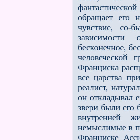
фантастическо
обращает его н
чувствие, со-
зависимости 
бесконечное, бе
человеческой г
Франциска распр
все царства пр
реалист, натура
он откладывал е
звери были его 
внутренней ж
немыслимые в п
Франциске Асс