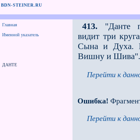
BDN-STEINER.RU
413.
"Данте пе
Главная
видит три круга
Именной указатель
Сына и Духа. 
Вишну и Шива"
ДАНТЕ
Перейти к данно
Ошибка!
Фрагмен
Перейти к данно