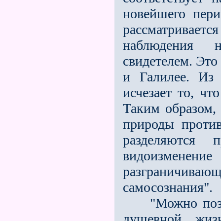
новейшего пери
рассматривает
наблюдения 
свидетелем. Это
и Галилее. Из
исчезает то, чт
Таким образом,
природы против
разделяются 
видоизмен
разграничива
самосознания".
"Можно познат
душевной жиз