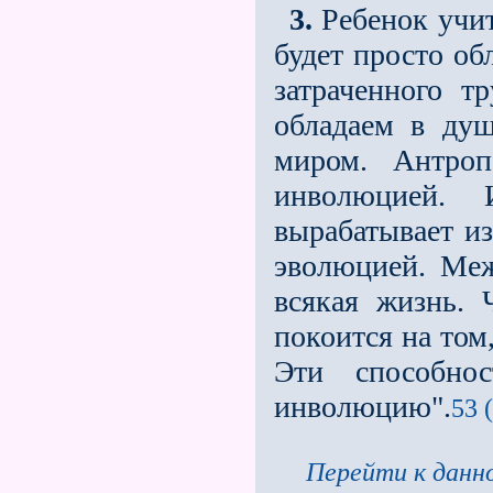
3.
Ребенок учитс
будет просто об
затраченного т
обладаем в ду
миром. Антроп
инволюцией. 
вырабатывает из
эволюцией. Ме
всякая жизнь.
покоится на том
Эти способно
инволюцию".
53 
Перейти к данно