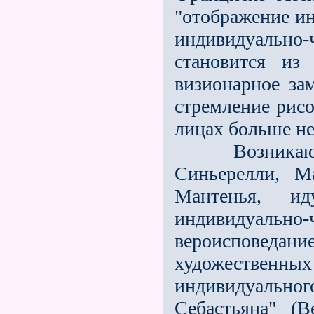
"отображение ин
индивидуально
становится из
визионарное за
стремление рисо
лицах больше не
Возникающие 
Синьерелли, М
Мантенья, и
индивидуальн
вероисповедан
художестве
индивидуальног
Себастьяна" (