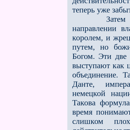
действительно
теперь уже забы
Затем импер
направлении вл
королeм, и жрец
путeм, но бож
Богом. Эти две
выступают как ц
объединение. 
Данте, импе
немецкой наци
Такова формул
время понимают,
слишком пло