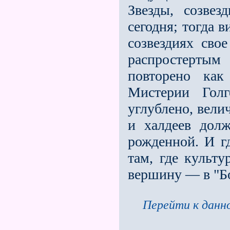
Звезды, созвез
сегодня; тогда 
созвездиях сво
распростертым
повторено как
Мистерии Гол
углублено, вели
и халдеев дол
рожденной. И гд
там, где культу
вершину — в "Б
Перейти к данно