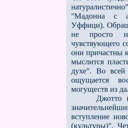
натуралистич
"Мадонна с а
Уффици). Обраща
не просто на
чувствующего с
они причастны к
мыслится пласт
духе". Во всей
ощущается во
могуществ из да
Джотто (1266
значительнейшим
вступление ново
(культуры)". Ч