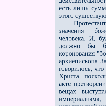
действительност
есть лишь сумм
этого существую
Протестантизм
значения бож
человека. И, б
должно бы б
коронования "б
архиепископа За
говорилось, что
Христа, поскол
акте претворен
вещах выступа
империализм