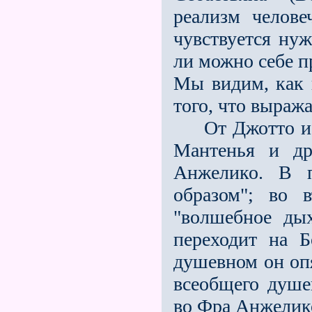
реализм челове
чувствуется нуж
ли можно себе пр
Мы видим, как 
того, что выража
От Джотто исхо
Мантенья и др
Анжелико. В п
образом"; во 
"волшебное ды
переходит на Б
душевном он опя
всеобщего душе
во Фра Анжелико