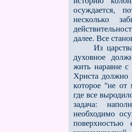
историю колон
осуждается, по
несколько заб
действительност
далее. Всe стан
Из царства фр
духовное долж
жить наравне с
Христа должно 
которое "не от
где всe выродил
задача: напо
необходимо осу
поверхностью 