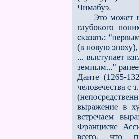
Чимабуэ.
Это может пок
глубокого пони
сказать: "первы
(в новую эпоху)
... выступает в
земным..." ране
Данте (1265-13
человечества с т
(непосредственн
выражение в х
встречаем выр
Франциске Асси
всего, что п