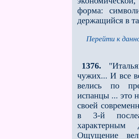
экономической,
форма: символ
держащийся в та
Перейти к данно
1376.
"Италья
чужих... И все 
велись по пре
испанцы ... это
своей современн
в 3-й послеа
характерным д
Ощущение вели