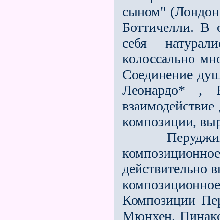
сыном" (Лондон,
Боттичелли. В
себя натура
колоссально мно
Соединение душ
Леонардо* , 
взаимодействие 
композиции, выр
Перуджино (у
композицион
действительно в
композиционное 
Композиции Пер
Мюнхен, Пинако