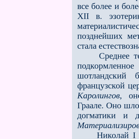
всe более и бол
XII в. эзотер
материалисти
позднейших мет
стала естествоз
Среднее тече
подкормленн
шотландский б
французской це
Каролингов
, он
Граале. Оно шло
догматики и 
Материализиров
Николай I не 