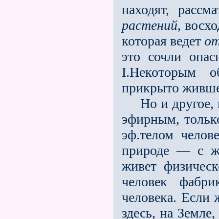
находят, рассм
растений
, восх
которая ведeт
от
это сочли опа
I.Некоторым 
прикрыто жившее
Но и другое, во
эфирным, тольк
эф.телом челов
природе — с ж
живет физическ
человек фабри
человека. Если 
здесь, на Земле