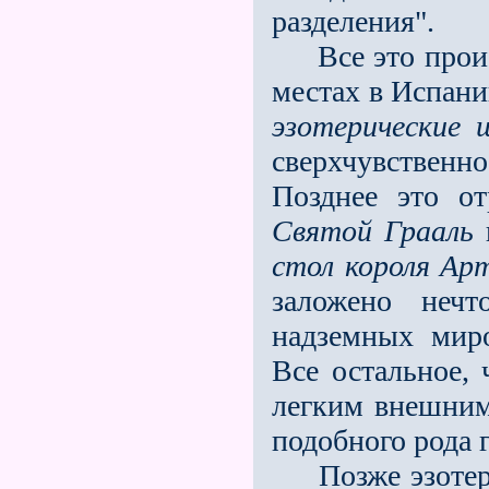
разделения".
Всe это происх
местах в Испани
эзотерические 
сверхчувственн
Позднее это от
Святой Грааль
и
стол короля Ар
заложено нечт
надземных мир
Всe остальное,
лeгким внешним
подобного рода 
Позже эзотерич