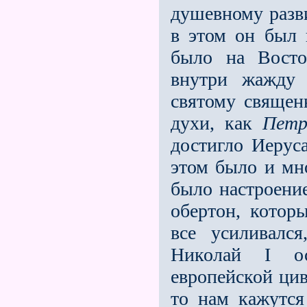
душевному разви
в этом он был 
было на Восто
внутри жажду 
святому священ
духи, как
Петр
достигло Иерус
этом было и мн
было настроение
обертон, котор
всe усиливалс
Николай I ос
европейской цив
то нам кажутся