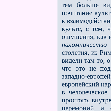
тем больше ви
почитание куль
к взаимодейств
культе, с тем,
ощущения, как н
паломничество
к
столетия, из Ри
видели там то, 
что это не под
западно-европе
европейский нар
в человеческое 
простого, внутр
церемоний и о