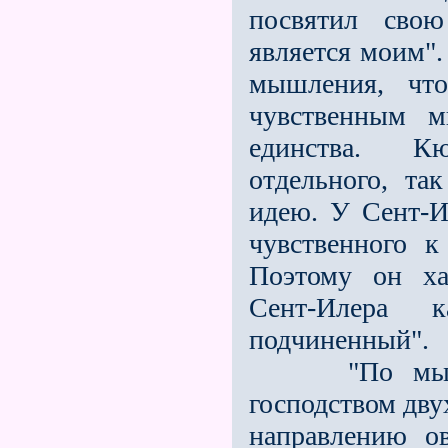
посвятил сво
является моим".
мышления, чт
чувственным м
единства. Кю
отдельного, та
идею. У Сент-
чувственного к
Поэтому он ха
Сент-Илера 
подчиненный".
"По мысли М
господством дву
направлению о