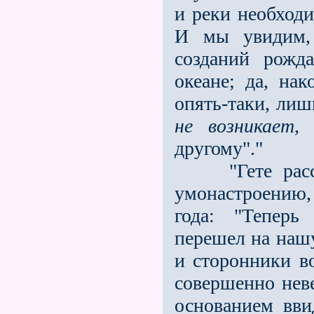
и реки необход
И мы увидим, 
созданий рожд
океане; да, на
опять-таки, лиш
не
возникает
,
другому"."
"Гете рассма
умонастроению, 
года: "Тепер
перешел на нашу
и сторонники в
совершенно нев
основанием вви