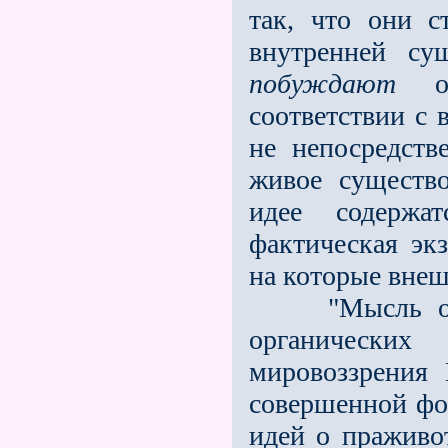
так, что они 
внутренней су
побуждают
ор
соответствии с 
не непосредств
живое существ
идее содержа
фактическая экз
на которые внеш
"Мысль о дей
органически
мировоззрения
совершенной фо
идей о праживо