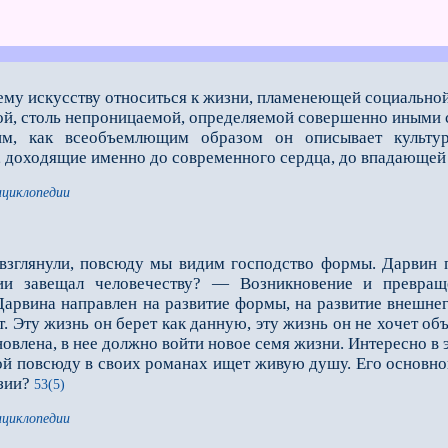
нему искусству относиться к жизни, пламенеющей социально
дой, столь непроницаемой, определяемой совершенно иными 
к всеобъемлющим образом он описывает культурны
 доходящие именно до современного сердца, до впадающей 
нциклопедии
 взглянули, повсюду мы видим господство формы. Дарвин 
ии завещал человечеству? — Возникновение и превращ
 Дарвина направлен на развитие формы, на развитие внешне
т. Эту жизнь он берет как данную, эту жизнь он не хочет об
влена, в нее должно войти новое семя жизни. Интересно в э
ой повсюду в своих романах ищет живую душу. Его основной
зии?
53(5)
нциклопедии