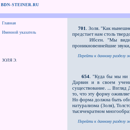
BDN-STEINER.RU
Главная
701
. Золя. "Как нынеш
Именной указатель
предстает нам столь твер
Ибсен. "Мы видим, ка
проникновеннейшие звуки,
Перейти к данному разделу э
ЗОЛЯ Э.
654
. "Куда бы мы ни
Дарвин и в своем учен
существование. ... Взгляд
то, что эту форму оживляе
Но форма должна быть обно
натурализма (Золя), Толст
тысячекратном многообра
Перейти к данному разделу э