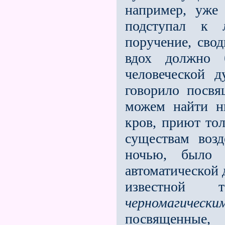
например, уж
подступал к 
поручение, свод
вдох должно 
человеческой 
говорило посв
можем найти н
кров, приют тол
существам воз
ночью, было 
автоматической 
известной т
черномагически
посвященные,