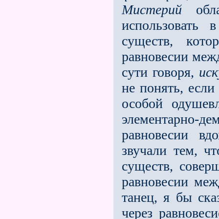
Мистерий
обла
использовать в
существ, кото
равновесии межд
сути говоря,
иск
не понять, если
особой одушев
элементарно-дем
равновесии в
звучали тем, ч
существ, сове
равновесии меж
танец, я бы ска
через равновес