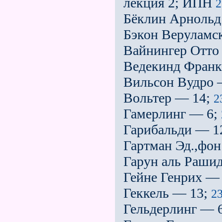
лекция 2; ИПН
Бёклин Арнольд
Бэкон Веруламс
Вайнингер Отто
Ведекинд Франк
Вильсон Вудро 
Вольтер — 14;
2
Гамерлинг — 6;
Гарибальди — 1
Гартман Эд.,фо
Гарун аль Раши
Гейне Генрих —
Геккель — 13;
2
Гельдерлинг — 