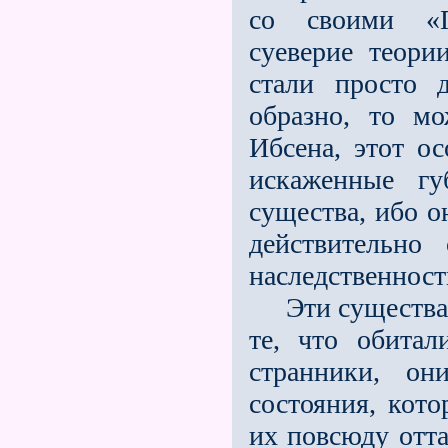
со своими «П
суеверие теори
стали просто 
образно, то мо
Ибсена, этот ос
искаженные гу
существа, ибо он
действительно
наследственност
Эти существа х
те, что обитал
странники, он
состояния, кото
их повсюду отт