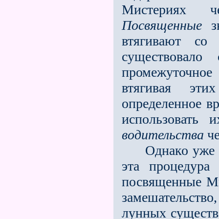
Мистериях ч
Посвященные
зн
втягивают со
существовало
промежуточное
втягивая эт
определенное вр
использовать 
водительства
че
Однако уже за
эта процедура 
посвященные Ми
замешательство
лунных существ 