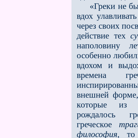
«Греки не были
вдох улавливат
через своих пос
действие тех
с
наполовину ле
особенно любили
вдохом и выдо
времена гр
инспирированны
внешней форме,
которые из 
рождалось гре
греческое
траг
философия
, то