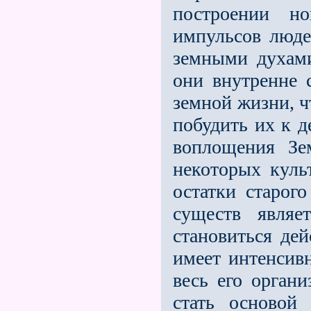
построении н
импульсов люд
земными духам
они внутренне 
земной жизни, ч
побудить их к 
воплощения Зе
некоторых куль
остатки старог
существ являе
становиться дей
имеет интенсивн
весь его орган
стать основой