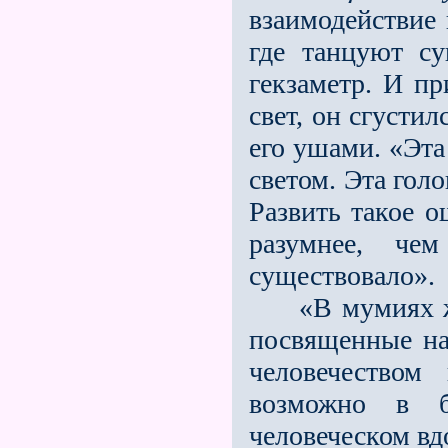
взаимодействие 
где танцуют су
гекзаметр. И п
свет, он сгустил
его ушами. «Эт
светом. Эта гол
Развить такое о
разумнее, че
существовало».
«В мумиях жил
посвященные на
человечеством
возможно в б
человеческом вд