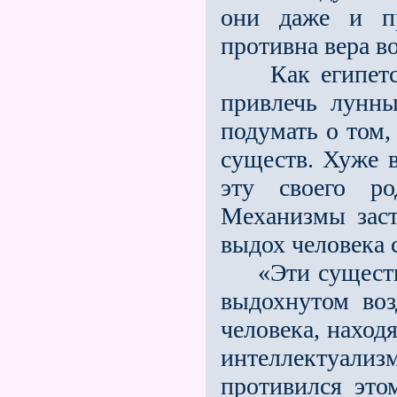
они даже и пр
противна вера в
Как египетски
привлечь лунны
подумать о том,
существ. Хуже 
эту своего р
Механизмы заст
выдох человека 
«Эти существа,
выдохнутом воз
человека, наход
интеллектуал
противился это