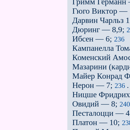
Гримм Германн
Гюго Виктор — 
Дарвин Чарльз 
Дюринг — 8,9;
2
Ибсен — 6;
236
Кампанелла Том
Коменский Амо
Мазарини (кард
Майер Конрад Ф
Нерон — 7;
.
236
Ницше Фридрих
Овидий — 8;
240
Песталоцци — 4
Платон — 10;
23