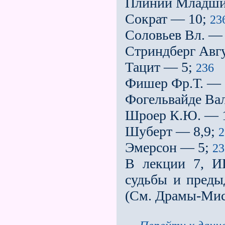
Плиний Младши
Сократ — 10;
23
Соловьев Вл. —
Стриндберг Авг
Тацит — 5;
236
Фишер Фр.Т. — 
Фогельвайде Вал
Шроер К.Ю. — 
Шуберт — 8,9;
2
Эмерсон — 5;
2
В лекции 7,
судьбы и преды
(См. Драмы­-Мис