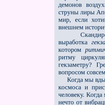
демонов воздух
струны лиры Ап
мир, если хот
внешнем историч
Скандирован
выработка
гекз
котором
ритми
ритму циркуля
гекзаметру? Г
вопросом совсем
Когда мы вдыха
космоса и при
человеку. Когда
нечто от вибра