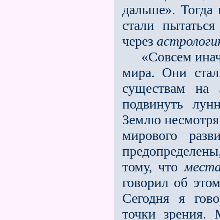
дальше». Тогда
стали пытаться
через
астролог
«Совсем иначе 
мира. Они стал
существам на 
подвинуть лун
Землю несмотря 
мирового раз
предопределены
тому, что
места
говорил об этом
Сегодня я гов
точки зрения.