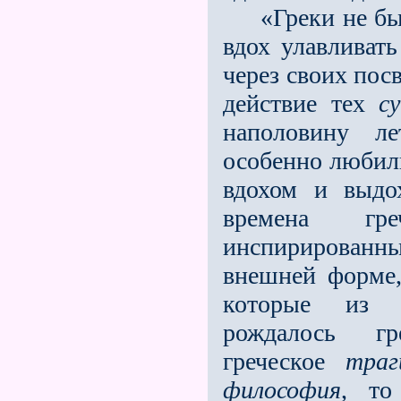
«Греки не были
вдох улавливат
через своих пос
действие тех
с
наполовину ле
особенно любили
вдохом и выдо
времена гр
инспирированны
внешней форме,
которые из 
рождалось гре
греческое
траг
философия
, то