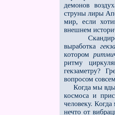
демонов воздух
струны лиры Ап
мир, если хот
внешнем историч
Скандирован
выработка
гекз
котором
ритми
ритму циркуля
гекзаметру? Г
вопросом совсем
Когда мы вдыха
космоса и при
человеку. Когда
нечто от вибра