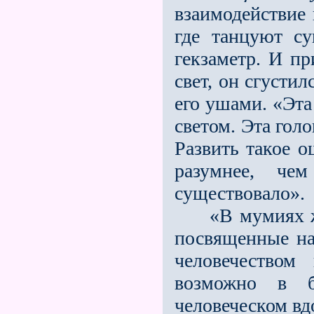
взаимодействие 
где танцуют су
гекзаметр. И п
свет, он сгустил
его ушами. «Эт
светом. Эта гол
Развить такое о
разумнее, че
существовало».
«В мумиях жил
посвященные на
человечеством
возможно в б
человеческом вд