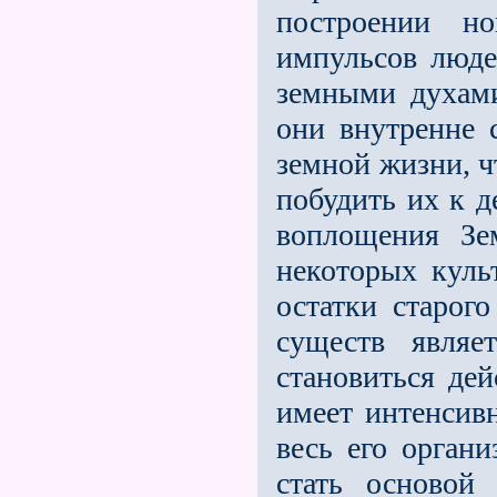
построении н
импульсов люд
земными духам
они внутренне 
земной жизни, ч
побудить их к 
воплощения Зе
некоторых куль
остатки старог
существ являе
становиться дей
имеет интенсивн
весь его орган
стать основой