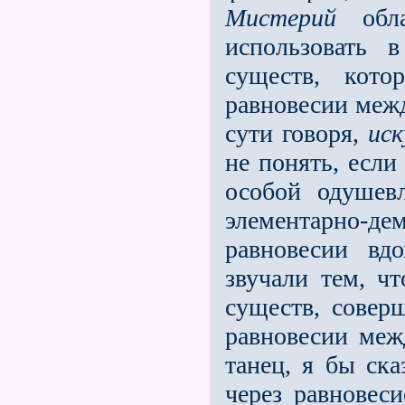
Мистерий
обла
использовать в
существ, кото
равновесии межд
сути говоря,
иск
не понять, если
особой одушев
элементарно-дем
равновесии в
звучали тем, ч
существ, сове
равновесии меж
танец, я бы ска
через равновес