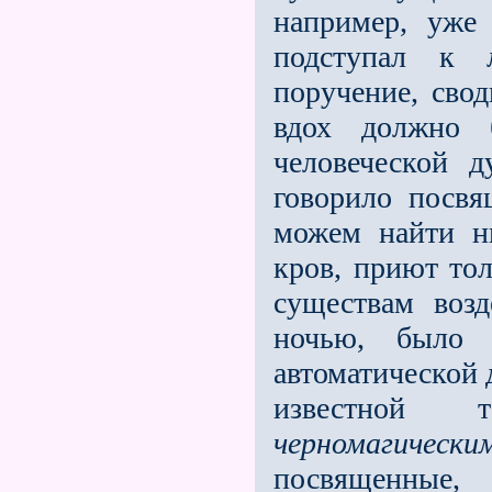
например, уж
подступал к 
поручение, свод
вдох должно 
человеческой 
говорило посв
можем найти н
кров, приют тол
существам воз
ночью, было 
автоматической 
известной т
черномагически
посвященные,