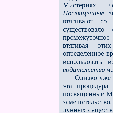
Мистериях ч
Посвященные
зн
втягивают со
существовало
промежуточное
втягивая эт
определенное вр
использовать 
водительства
че
Однако уже за
эта процедура 
посвященные Ми
замешательство
лунных существ 