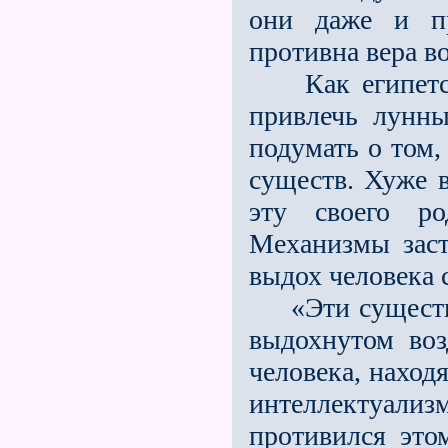
они даже и пр
противна вера в
Как египетски
привлечь лунны
подумать о том,
существ. Хуже 
эту своего р
Механизмы заст
выдох человека 
«Эти существа,
выдохнутом воз
человека, наход
интеллектуал
противился это