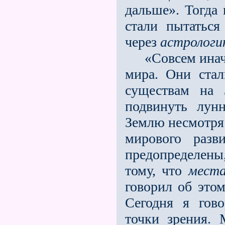
дальше». Тогда
стали пытаться
через
астролог
«Совсем иначе 
мира. Они стал
существам на 
подвинуть лун
Землю несмотря 
мирового раз
предопределены
тому, что
места
говорил об этом
Сегодня я гов
точки зрения.