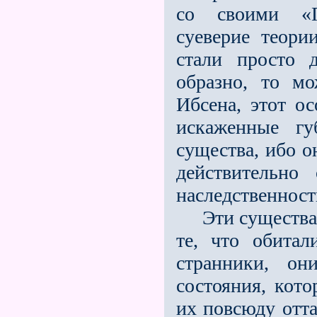
со своими «П
суеверие теори
стали просто 
образно, то мо
Ибсена, этот ос
искаженные гу
существа, ибо он
действительно
наследственност
Эти существа х
те, что обитал
странники, он
состояния, кото
их повсюду отт