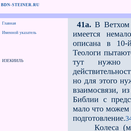
BDN-STEINER.RU
41a.
В Ветхом З
Главная
имеется немал
Именной указатель
описана в 10-
Теологи пытаютс
тут нужно 
ИЗЕКИИЛЬ
действительнос
но для этого ну
взаимосвязи, и
Библии с предс
мало что можем 
подготовление.
3
Колеса (мерк