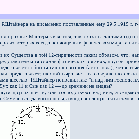
Р.Штайнера на письменно поставленные ему 29.5.1915 г. 
о ли разные Мастера являются, так сказать, частями одног
еро из которых всегда воплощены в физическом мире, а пять
ли их Существа в той 12-тиричности таким образом, что, на
ся представителем гармонии физических органов; другой при
н представляет собой гармонию знания (астр. тела); четве
или представляет; шестой выражает их совершенно сознат
ыми шестью" Р.Штайнер поправил так: "и над ним господству
й Дух как 11 и Сын как 12 — до времени не видны?
луга других шести; они господствуют над ним, а седьмой 
. Семеро всегда воплощены, а когда воплощается восьмой, т