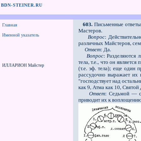
BDN-STEINER.RU
603.
Письменные ответы 
Главная
Мастеров.
Именной указатель
Вопрос
: Действительн
различных Майстеров, сем
Ответ
: Да.
Вопрос
: Разделяются 
тела, т.е., что он являет
ИЛЛАРИОН Майстер
(т.е. эф. тела); еще оди
рассудочно выражает их 
"господствует над остальн
как 9, Атма как 10, Свято
Ответ
: Седьмой — с
приводит их к воплощению