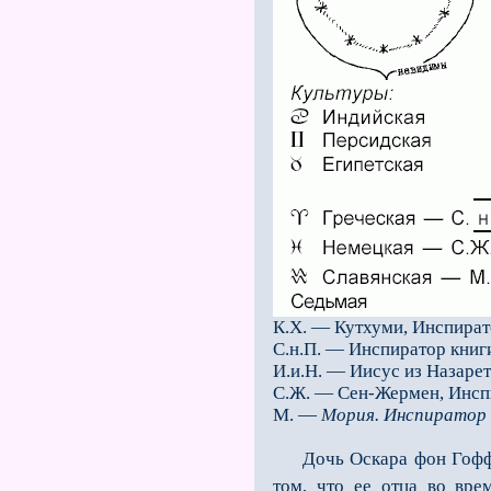
К.Х. — Кутхуми, Инспирато
С.н.П. — Инспиратор книги
И.и.Н. — Иисус из Назарет
С.Ж. — Сен-Жермен, Инспи
М. —
Мория. Инспиратор 
Дочь Оскара фон Гоффмана
том, что ее отца во вр