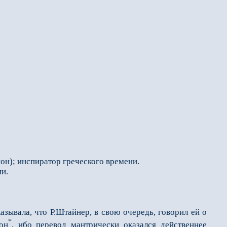
он); инспиратор греческого времени.
ни.
ывала, что Р.Штайнер, в свою очередь, говорил ей о
*
он
, ибо перевод мантрически оказался действеннее