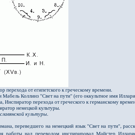
р перехода от египетского к греческому времени.
 Мабель Коллинз "Свет на пути" (его оккультное имя Иллари
а, Инспиратор перехода от греческого к германскому време
ратор немецкой культуры.
славянской культуры
.
, переведшего на немецкий язык "Свет на пути", рассказ
емя работы над переводом инспирировал Майстер Иллари