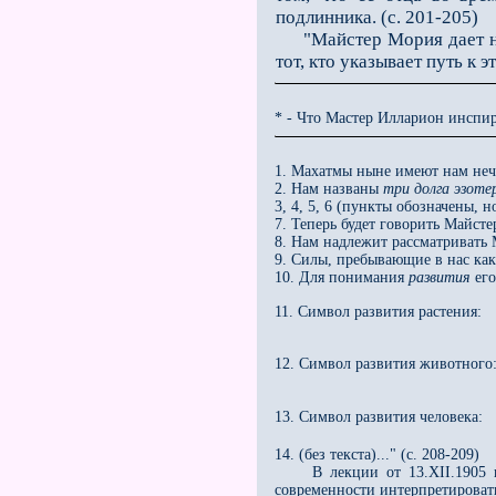
подлинника. (с. 201-205)
"Майстер Мория дает нам 
тот, кто указывает путь к эт
* - Что Мастер Илларион инспи
1. Махатмы ныне имеют нам нечт
2. Нам названы
три долга эзоте
3, 4, 5, 6 (пункты обозначены, но
7. Теперь будет говорить Майст
8. Нам надлежит рассматривать 
9. Силы, пребывающие в нас ка
10. Для понимания
развития
его
11. Символ развития растения
12. Символ развития животного
13. Символ развития человека
14. (без текста)..." (с. 208-209)
В лекции от 13.XII.1905 г. Р
современности интерпретировать