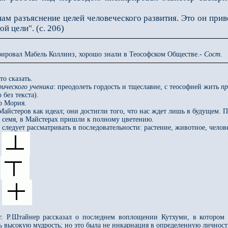
разъяснение целей человеческого развития. Это он приво
ой цели". (с. 206)
рировал Мабель Коллинз, хорошо знали в Теософском Обществе.-
Сост.
о сказать.
рического ученика
: преодолеть гордость и тщеславие, с теософией жить
пр
 без текста).
ер Мория.
Майстеров как идеал; они достигли того, что нас ждет лишь в будущем
к семя, в Майстерах пришли к полному цветению.
 следует рассматривать в последовательности: растение, животное, челов
:
:
:
.Штайнер рассказал о последнем воплощении Кутхуми, в котором о
 высокую мудрость; но это была не инкарнация в определенную личность, 