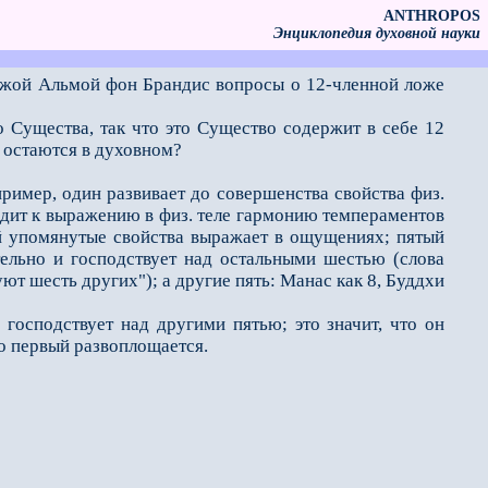
ANTHROPOS
Энциклопедия духовной науки
г-жой Альмой фон Брандис вопросы о 12-членной ложе
о Существа, так что это Существо содержит в себе 12
 остаются в духовном?
пример, один развивает до совершенства свойства физ.
водит к выражению в физ. теле гармонию темпераментов
ртый упомянутые свойства выражает в ощущениях; пятый
ельно и господствует над остальными шестью (слова
ют шесть других"); а другие пять: Манас как 8, Буддхи
господствует над другими пятью; это значит, что он
о первый развоплощается.