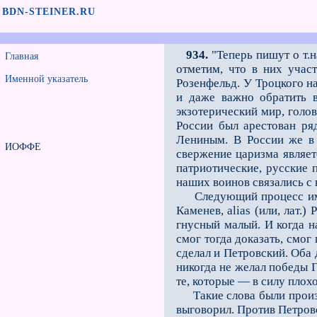
BDN-STEINER.RU
934.
"Теперь пишут о т.н
Главная
отметим, что в них учас
Именной указатель
Розенфельд. У Троцкого н
и даже важно обратить в
экзотерический мир, голов
России был арестован ряд
Лениным. В России же в 
ИОФФЕ
свержение царизма являет
патриотические, русские 
наших воинов связались с
Следующий процесс имел 
Каменев, alias (или, лат.
гнусный малый. И когда н
смог тогда доказать, смог
сделал и Петровский. Оба 
никогда не желал победы 
те, которые — в силу пло
Такие слова были произне
выговорил. Против Петров