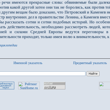
о речи имеются прекрасные слова: обвиняемые были далеки 
ротив какой другой затеи они так не боролись, как против то
 другим вещам было доказано, что Петровский и Каменев не
р внутренних дел в правительстве Ленина, а Каменев вмес
 бы рассказать сотни и сотни подобных историй. Но особенн
нать действительность, необходимо рассмотреть людей, кот
сией и силами Средней Европы ведутся переговоры в 
вительности приходят, только имея волю к внимательности,
нциклопедии
Именной указатель
Предметный указатель