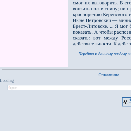
смог их выговорить. В ег
вонзить нож в спину; ни п
красноречию Керенского и
Ныне Петровский — минист
Брест-Литовске. ... Я мог
показать. А чтобы распоз
сказать: вот между Рос
действительности. К дейст
Перейти к данному разделу э
Оглавление
Loading