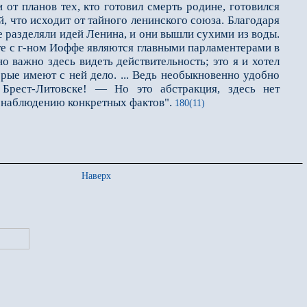
от планов тех, кто готовил смерть родине, готовился
й, что исходит от тайного ленинского союза. Благодаря
 разделяли идей Ленина, и они вышли сухими из воды.
те с г-ном Иоффе являются главными парламентeрами в
о важно здесь видеть действительность; это я и хотел
орые имеют с ней дело. ... Ведь необыкновенно удобно
Брест-Литовске! — Но это абстракция, здесь нет
 к наблюдению конкретных фактов".
180(11)
Наверх