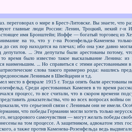
аз. переговорах о мире в Брест-Литовске. Вы знаете, что р
твуют главные люди России: Ленин, Троцкий, некий г-н 
астоящее имя Бронштейн; Иоффе — богатый торговец из Хе
нимание на то, что у г-на Розенфельда-Каменева только
а до сих пор находится на плечах; ибо она уже давно могла с
 депутатов. ... Эти депутаты были арестованы потому, чт
то время было известно такое высказывание Ленина: из в
ся наименьшим. ... Но справиться с этими арестованными в
патриотические слова такого примерно рода: нашлись преда
 вредоносным Лениным в Швейцарии и т.д.
место в феврале 1915 г. Тогда опять были арестованы не
) Розенфельд. Среди арестованных Каменев в то время рассм
ачался процесс, то все считали, что в скором времени по
 представить доказательства, что во всех вопросах войны о
доказали, что серьeзной связи с Лениным они не имели. Осо
Германии, что победы Германии могли хотеть только нерусс
хого, нездорового самочувствия — могут желать победы сво
сены на том процессе. А защитником, адвокатом этих госп
ского, а также против Каменева-Розенфельда ведь выдвигал