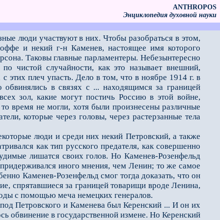
ANTHROPOS
Энциклопедия духовной науки
азные люди участвуют в них. Чтобы разобраться в этом,
Иоффе и некий г-н Каменев, настоящее имя которого
рсона. Таковы главные парламентeры. Небезынтересно
 по чистой случайности, как это называет внешний,
 этих плеч упасть. Дело в том, что в ноябре 1914 г. в
о обвинялись в связях с ... находящимся за границей
сех зол, какие могут постичь Россию в этой войне,
 то время не могли, хотя были произнесены различные
тели, которые через головы, через растерзанные тела
которые люди и среди них некий Петровский, а также
атривался как тип русского предателя, как совершенно
дсудимые лишатся своих голов. Но Каменев-Розенфельд
н придерживался иного мнения, чем Ленин; то же самое
бенно Каменев-Розенфельд смог тогда доказать, что он
кие, спрятавшиеся за границей товарищи вроде Ленина,
боды с помощью меча немецких генералов.
од Петровского и Каменева был Керенский ... И он их
ось обвинение в государственной измене. Но Керенский