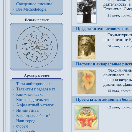
Священное писание
деятельность 
Гетеанума. Смер
Die Methodologie...
21 фото, послед
Печати планет
Представитель человечества
Скульптурна
выполненные Р
38 фото, последн
Пастели и акварельные рис
Факсимильны
оригиналов в 
Архив разделов
воспроизведен
Terra anthroposophia
давлению. Даны
Талантам предела нет
45 фото, последн
Книжная лавка
Проекты для живописи больш
Книгоиздательство
Алфавитный каталог
62 фото, последн
Инициативы
Календарь событий
Наш город
Форум
GA-онлайн