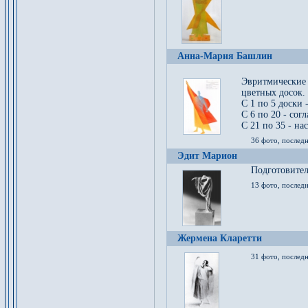
Анна-Мария Башлин
Эвритмические
цветных досок.
С 1 по 5 доски 
С 6 по 20 - сог
С 21 по 35 - на
36 фото, последн
Эдит Марион
Подготовител
13 фото, послед
Жермена Кларетти
31 фото, последн