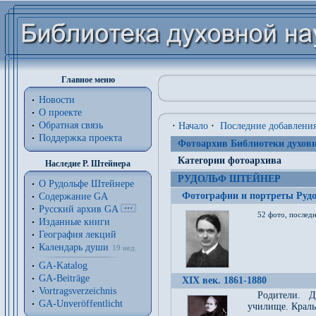
Главное меню
Новости
О проекте
Обратная связь
·
Начало
·
Последние добавлени
Поддержка проекта
Фотоархив Библиотеки духовн
Категории фотоархива
Наследие Р. Штейнера
РУДОЛЬФ ШТЕЙНЕР
О Рудольфе Штейнере
Фотографии и портреты Руд
Содержание GA
Русский архив GA
52 фото, последн
Изданные книги
География лекций
Календарь души
19 нед.
GA-Katalog
GA-Beiträge
XIX век. 1861-1880
Vortragsverzeichnis
Родители. Д
GA-Unveröffentlicht
училище. Краль