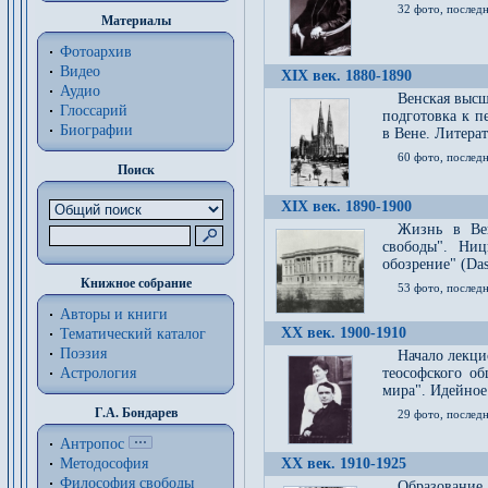
32 фото, последн
Материалы
Фотоархив
Видео
XIX век. 1880-1890
Аудио
Венская высш
Глоссарий
подготовка к п
Биографии
в Вене. Литерат
60 фото, последн
Поиск
XIX век. 1890-1900
Жизнь в Вей
свободы". Ни
обозрение" (Das 
Книжное собрание
53 фото, послед
Авторы и книги
XX век. 1900-1910
Тематический каталог
Поэзия
Начало лекци
Астрология
теософского об
мира". Идейное
Г.А. Бондарев
29 фото, последн
Антропос
Методософия
XX век. 1910-1925
Философия cвободы
Образование 