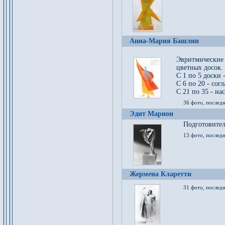
Анна-Мария Башлин
Эвритмические
цветных досок.
С 1 по 5 доски 
С 6 по 20 - сог
С 21 по 35 - на
36 фото, последн
Эдит Марион
Подготовител
13 фото, послед
Жермена Кларетти
31 фото, последн