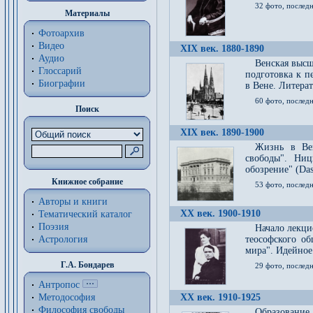
32 фото, последн
Материалы
Фотоархив
Видео
XIX век. 1880-1890
Аудио
Венская высш
Глоссарий
подготовка к п
Биографии
в Вене. Литерат
60 фото, последн
Поиск
XIX век. 1890-1900
Жизнь в Вей
свободы". Ни
обозрение" (Das 
Книжное собрание
53 фото, послед
Авторы и книги
XX век. 1900-1910
Тематический каталог
Поэзия
Начало лекци
Астрология
теософского об
мира". Идейное
Г.А. Бондарев
29 фото, последн
Антропос
Методософия
XX век. 1910-1925
Философия cвободы
Образование 