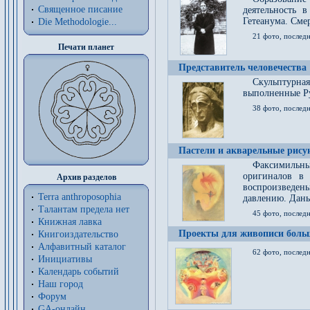
Священное писание
деятельность 
Гетеанума. Смер
Die Methodologie...
21 фото, послед
Печати планет
Представитель человечества
Скульптурна
выполненные Р
38 фото, последн
Пастели и акварельные рис
Факсимильны
оригиналов в 
Архив разделов
воспроизведен
Terra anthroposophia
давлению. Даны
Талантам предела нет
45 фото, последн
Книжная лавка
Проекты для живописи больш
Книгоиздательство
Алфавитный каталог
62 фото, последн
Инициативы
Календарь событий
Наш город
Форум
GA-онлайн