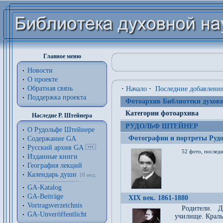
Главное меню
Новости
О проекте
Обратная связь
·
Начало
·
Последние добавлени
Поддержка проекта
Фотоархив Библиотеки духовн
Категории фотоархива
Наследие Р. Штейнера
РУДОЛЬФ ШТЕЙНЕР
О Рудольфе Штейнере
Фотографии и портреты Руд
Содержание GA
Русский архив GA
52 фото, последн
Изданные книги
География лекций
Календарь души
18 нед.
GA-Katalog
GA-Beiträge
XIX век. 1861-1880
Vortragsverzeichnis
Родители. Д
GA-Unveröffentlicht
училище. Краль