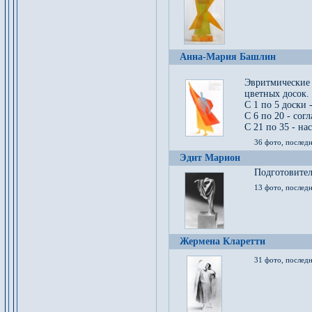
Анна-Мария Башлин
Эвритмические
цветных досок.
С 1 по 5 доски 
С 6 по 20 - сог
С 21 по 35 - на
36 фото, последн
Эдит Марион
Подготовител
13 фото, послед
Жермена Кларетти
31 фото, последн