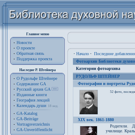
Главное меню
Новости
О проекте
Обратная связь
·
Начало
·
Последние добавлени
Поддержка проекта
Фотоархив Библиотеки духовн
Категории фотоархива
Наследие Р. Штейнера
РУДОЛЬФ ШТЕЙНЕР
О Рудольфе Штейнере
Фотографии и портреты Руд
Содержание GA
Русский архив GA
52 фото, последн
Изданные книги
География лекций
Календарь души
18 нед.
GA-Katalog
GA-Beiträge
XIX век. 1861-1880
Vortragsverzeichnis
Родители. Д
GA-Unveröffentlicht
училище. Краль