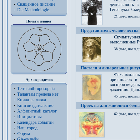
Священное писание
деятельность 
Гетеанума. Смер
Die Methodologie...
21 фото, послед
Печати планет
Представитель человечества
Скульптурна
выполненные Р
38 фото, последн
Пастели и акварельные рис
Факсимильны
оригиналов в 
Архив разделов
воспроизведен
Terra anthroposophia
давлению. Даны
Талантам предела нет
45 фото, последн
Книжная лавка
Книгоиздательство
Проекты для живописи больш
Алфавитный каталог
62 фото, последн
Инициативы
Календарь событий
Наш город
Форум
GA-онлайн