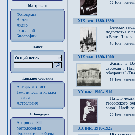
32 фото, последн
Материалы
Фотоархив
Видео
XIX век. 1880-1890
Аудио
Венская высш
Глоссарий
подготовка к п
Биографии
в Вене. Литерат
60 фото, последн
Поиск
XIX век. 1890-1900
Жизнь в Вей
свободы". Ни
обозрение" (Das 
Книжное собрание
53 фото, послед
Авторы и книги
XX век. 1900-1910
Тематический каталог
Поэзия
Начало лекци
Астрология
теософского об
мира". Идейное
Г.А. Бондарев
29 фото, последн
Антропос
Методософия
XX век. 1910-1925
Философия cвободы
Образование 