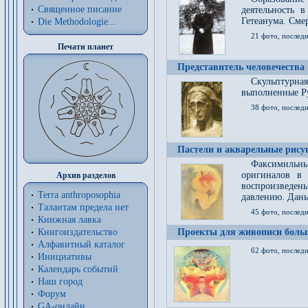
Священное писание
деятельность 
Гетеанума. Смер
Die Methodologie...
21 фото, послед
Печати планет
Представитель человечества
Скульптурна
выполненные Р
38 фото, последн
Пастели и акварельные рис
Факсимильны
оригиналов в 
Архив разделов
воспроизведен
Terra anthroposophia
давлению. Даны
Талантам предела нет
45 фото, последн
Книжная лавка
Книгоиздательство
Проекты для живописи больш
Алфавитный каталог
62 фото, последн
Инициативы
Календарь событий
Наш город
Форум
GA-онлайн