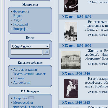
32 фото, последн
Материалы
Фотоархив
Видео
XIX век. 1880-1890
Аудио
Венская высш
Глоссарий
подготовка к п
Биографии
в Вене. Литерат
60 фото, последн
Поиск
XIX век. 1890-1900
Жизнь в Вей
свободы". Ни
обозрение" (Das 
Книжное собрание
53 фото, послед
Авторы и книги
XX век. 1900-1910
Тематический каталог
Поэзия
Начало лекци
Астрология
теософского об
мира". Идейное
Г.А. Бондарев
29 фото, последн
Антропос
Методософия
XX век. 1910-1925
Философия cвободы
Образование 