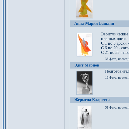
Анна-Мария Башлин
Эвритмические
цветных досок.
С 1 по 5 доски 
С 6 по 20 - сог
С 21 по 35 - на
36 фото, последн
Эдит Марион
Подготовител
13 фото, послед
Жермена Кларетти
31 фото, последн