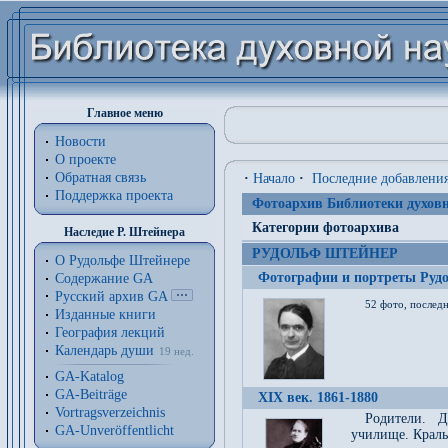
Главное меню
Новости
О проекте
Обратная связь
·
Начало
·
Последние добавлени
Поддержка проекта
Фотоархив Библиотеки духовн
Категории фотоархива
Наследие Р. Штейнера
РУДОЛЬФ ШТЕЙНЕР
О Рудольфе Штейнере
Фотографии и портреты Руд
Содержание GA
Русский архив GA
52 фото, последн
Изданные книги
География лекций
Календарь души
19 нед.
GA-Katalog
GA-Beiträge
XIX век. 1861-1880
Vortragsverzeichnis
Родители. Д
GA-Unveröffentlicht
училище. Краль