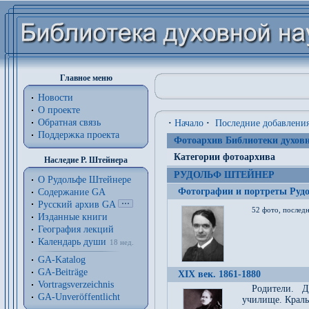
Главное меню
Новости
О проекте
Обратная связь
·
Начало
·
Последние добавлени
Поддержка проекта
Фотоархив Библиотеки духовн
Категории фотоархива
Наследие Р. Штейнера
РУДОЛЬФ ШТЕЙНЕР
О Рудольфе Штейнере
Фотографии и портреты Руд
Содержание GA
Русский архив GA
52 фото, последн
Изданные книги
География лекций
Календарь души
18 нед.
GA-Katalog
GA-Beiträge
XIX век. 1861-1880
Vortragsverzeichnis
Родители. Д
GA-Unveröffentlicht
училище. Краль