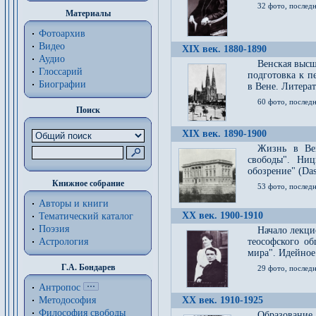
32 фото, последн
Материалы
Фотоархив
Видео
XIX век. 1880-1890
Аудио
Венская высш
Глоссарий
подготовка к п
Биографии
в Вене. Литерат
60 фото, последн
Поиск
XIX век. 1890-1900
Жизнь в Вей
свободы". Ни
обозрение" (Das 
Книжное собрание
53 фото, послед
Авторы и книги
XX век. 1900-1910
Тематический каталог
Поэзия
Начало лекци
Астрология
теософского об
мира". Идейное
Г.А. Бондарев
29 фото, последн
Антропос
Методософия
XX век. 1910-1925
Философия cвободы
Образование 