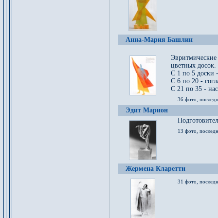
Анна-Мария Башлин
Эвритмические
цветных досок.
С 1 по 5 доски 
С 6 по 20 - сог
С 21 по 35 - на
36 фото, последн
Эдит Марион
Подготовител
13 фото, послед
Жермена Кларетти
31 фото, последн