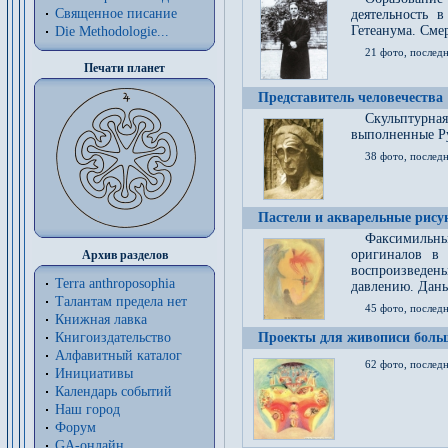
Священное писание
деятельность 
Гетеанума. Смер
Die Methodologie...
21 фото, послед
Печати планет
Представитель человечества
Скульптурна
выполненные Р
38 фото, последн
Пастели и акварельные рис
Факсимильны
оригиналов в 
Архив разделов
воспроизведен
Terra anthroposophia
давлению. Даны
Талантам предела нет
45 фото, последн
Книжная лавка
Книгоиздательство
Проекты для живописи больш
Алфавитный каталог
62 фото, последн
Инициативы
Календарь событий
Наш город
Форум
GA-онлайн