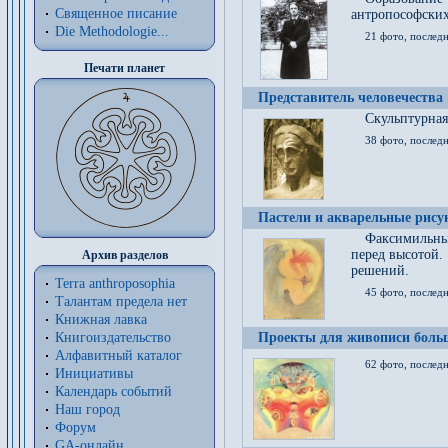
Священное писание
антропософских
Die Methodologie...
21 фото, послед
Печати планет
Представитель человечества
Скульптурная
38 фото, последн
Пастели и акварельные рис
Факсимильны
перед высотой.
Архив разделов
решений.
Terra anthroposophia
45 фото, последн
Талантам предела нет
Книжная лавка
Книгоиздательство
Проекты для живописи больш
Алфавитный каталог
62 фото, последн
Инициативы
Календарь событий
Наш город
Форум
GA-онлайн