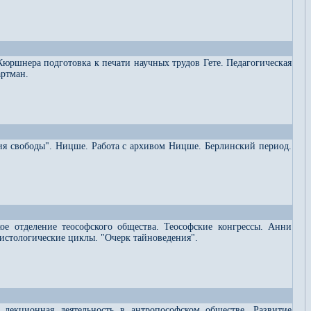
Кюршнера подготовка к печати научных трудов Гете. Педагогическая
артман.
ия свободы". Ницше. Работа с архивом Ницше. Берлинский период.
ое отделение теософского общества. Теософские конгрессы. Анни
рсистологические циклы. "Очерк тайноведения".
я лекционная деятельность в антропософском обществе. Развитие