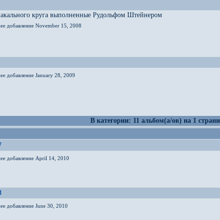
иакального круга выполненные Рудольфом Штейнером
нее добавление November 15, 2008
ее добавление January 28, 2009
В категории: 11 альбом(а/ов) на 1 страни
7
ее добавление April 14, 2010
8
ее добавление June 30, 2010