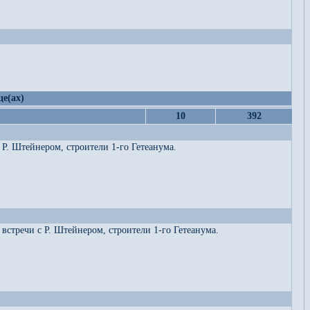
це(ах)
10
392
Р. Штейнером, строители 1-го Гетеанума.
встречи с Р. Штейнером, строители 1-го Гетеанума.