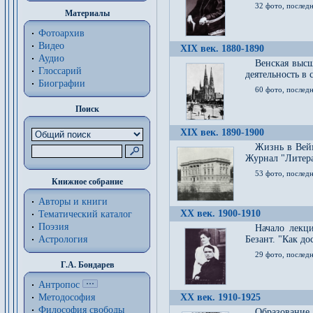
32 фото, последн
Материалы
Фотоархив
Видео
XIX век. 1880-1890
Аудио
Венская высш
Глоссарий
деятельность в
Биографии
60 фото, последн
Поиск
XIX век. 1890-1900
Жизнь в Вейм
Журнал "Литерат
53 фото, послед
Книжное собрание
Авторы и книги
XX век. 1900-1910
Тематический каталог
Поэзия
Начало лекц
Астрология
Безант. "Как д
29 фото, последн
Г.А. Бондарев
Антропос
Методософия
XX век. 1910-1925
Философия cвободы
Образование