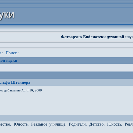
Фотоархив Библиотеки духовной нау
я
·
Поиск
·
ой науки
ольфа Штейнера
ее добавление April 16, 2009
етство. Юность. Реальное училище. Родители. Детство. Юность. Реа