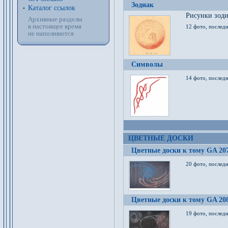
Зодиак
Каталог ссылок
Рисунки зод
Архивные разделы
в настоящее время
12 фото, послед
не наполняются
Символы
14 фото, последн
ЦВЕТНЫЕ ДОСКИ
Цветные доски к тому GA 20
20 фото, последн
Цветные доски к тому GA 20
19 фото, последн