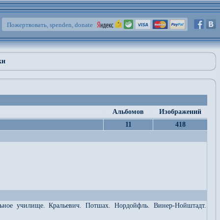
Пожертвовать, spenden, donate
ки
Альбомов
Изображений
11
418
льное училище. Кральевич. Потшах. Нордойфль. Винер-Нойштадт.