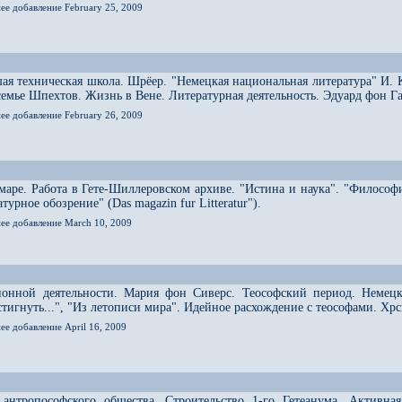
ее добавление February 25, 2009
ая техническая школа. Шрёер. "Немецкая национальная литература" И. 
 семье Шпехтов. Жизнь в Вене. Литературная деятельность. Эдуард фон Г
ее добавление February 26, 2009
аре. Работа в Гете-Шиллеровском архиве. "Истина и наука". "Философ
урное обозрение" (Das magazin fur Litteratur").
нее добавление March 10, 2009
ионной деятельности. Мария фон Сиверс. Теософский период. Немецк
остигнуть...", "Из летописи мира". Идейное расхождение с теософами. Х
ее добавление April 16, 2009
 антропософского общества. Строительство 1-го Гетеанума. Активна