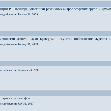
кций Р. Штейнера, участники различных антропософских групп и кружк
ее добавление January 31, 2009
енитости, деятели науки, культуры и искусства, нобелевские лауреаты,
ее добавление January 31, 2009
ее добавление February 23, 2009
 пары антропософов
ее добавление July 31, 2017