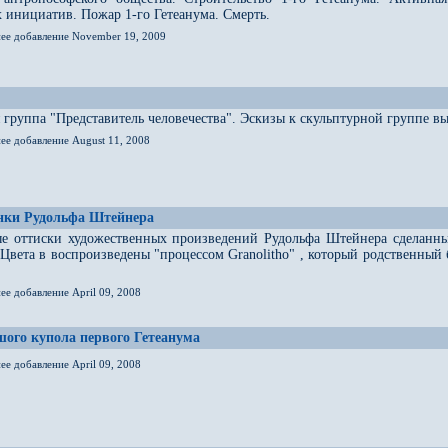
 инициатив. Пожар 1-го Гетеанума. Смерть.
нее добавление November 19, 2009
 группа "Представитель человечества". Эскизы к скульптурной группе
ее добавление August 11, 2008
унки Рудольфа Штейнера
е оттиски художественных произведений Рудольфа Штейнера сделанные
 Цвета в воспроизведены "процессом Granolitho" , который родственны
ее добавление April 09, 2008
ого купола первого Гетеанума
ее добавление April 09, 2008