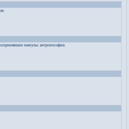
ов.
 воспринявшие импульс антропософии.