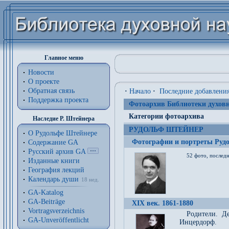
Главное меню
Новости
О проекте
Обратная связь
·
Начало
·
Последние добавлени
Поддержка проекта
Фотоархив Библиотеки духовн
Категории фотоархива
Наследие Р. Штейнера
РУДОЛЬФ ШТЕЙНЕР
О Рудольфе Штейнере
Фотографии и портреты Руд
Содержание GA
Русский архив GA
52 фото, последн
Изданные книги
География лекций
Календарь души
18 нед.
GA-Katalog
GA-Beiträge
XIX век. 1861-1880
Vortragsverzeichnis
Родители. Д
GA-Unveröffentlicht
Инцердорф.