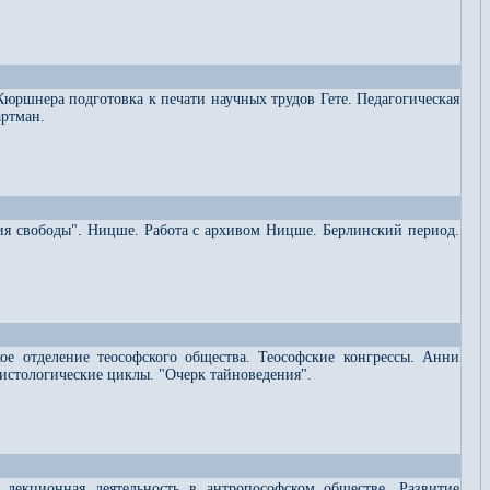
Кюршнера подготовка к печати научных трудов Гете. Педагогическая
артман.
ия свободы". Ницше. Работа с архивом Ницше. Берлинский период.
ое отделение теософского общества. Теософские конгрессы. Анни
рсистологические циклы. "Очерк тайноведения".
я лекционная деятельность в антропософском обществе. Развитие