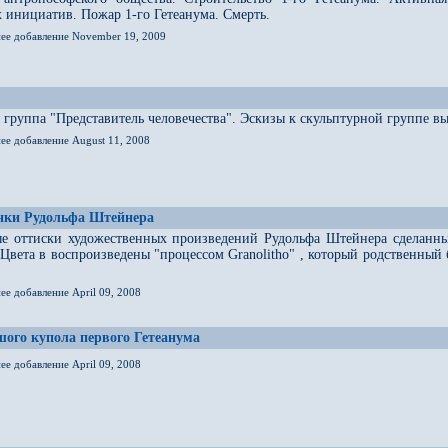
 инициатив. Пожар 1-го Гетеанума. Смерть.
нее добавление November 19, 2009
 группа "Представитель человечества". Эскизы к скульптурной группе
ее добавление August 11, 2008
унки Рудольфа Штейнера
е оттиски художественных произведений Рудольфа Штейнера сделанные
 Цвета в воспроизведены "процессом Granolitho" , который родственны
ее добавление April 09, 2008
ого купола первого Гетеанума
ее добавление April 09, 2008