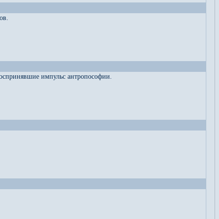
ов.
 воспринявшие импульс антропософии.