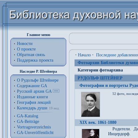
Главное меню
Новости
О проекте
Обратная связь
·
Начало
·
Последние добавлени
Поддержка проекта
Фотоархив Библиотеки духовн
Категории фотоархива
Наследие Р. Штейнера
РУДОЛЬФ ШТЕЙНЕР
О Рудольфе Штейнере
Фотографии и портреты Руд
Содержание GA
Русский архив GA
52 фото, последн
Изданные книги
География лекций
Календарь души
19 нед.
GA-Katalog
GA-Beiträge
XIX век. 1861-1880
Vortragsverzeichnis
Родители. Д
GA-Unveröffentlicht
Инцердорф.