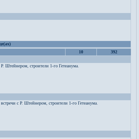
це(ах)
10
392
Р. Штейнером, строители 1-го Гетеанума.
встречи с Р. Штейнером, строители 1-го Гетеанума.