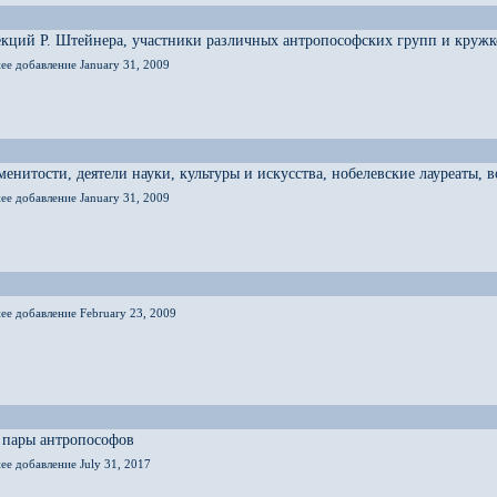
кций Р. Штейнера, участники различных антропософских групп и кружк
ее добавление January 31, 2009
енитости, деятели науки, культуры и искусства, нобелевские лауреаты,
ее добавление January 31, 2009
ее добавление February 23, 2009
 пары антропософов
ее добавление July 31, 2017