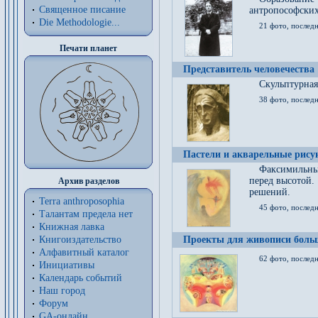
Священное писание
антропософских
Die Methodologie...
21 фото, послед
Печати планет
Представитель человечества
Скульптурная
38 фото, последн
Пастели и акварельные рис
Факсимильны
перед высотой.
Архив разделов
решений.
Terra anthroposophia
45 фото, последн
Талантам предела нет
Книжная лавка
Книгоиздательство
Проекты для живописи больш
Алфавитный каталог
62 фото, последн
Инициативы
Календарь событий
Наш город
Форум
GA-онлайн