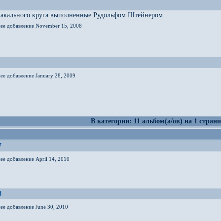
иакального круга выполненные Рудольфом Штейнером
нее добавление November 15, 2008
ее добавление January 28, 2009
В категории: 11 альбом(а/ов) на 1 страни
7
ее добавление April 14, 2010
8
ее добавление June 30, 2010