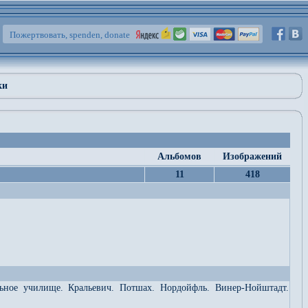
Пожертвовать, spenden, donate
ки
Альбомов
Изображений
11
418
льное училище. Кральевич. Потшах. Нордойфль. Винер-Нойштадт.