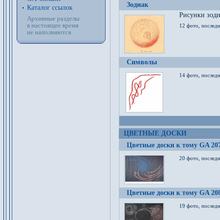
Зодиак
Каталог ссылок
Рисунки зод
Архивные разделы
в настоящее время
12 фото, послед
не наполняются
Символы
14 фото, последн
ЦВЕТНЫЕ ДОСКИ
Цветные доски к тому GA 20
20 фото, последн
Цветные доски к тому GA 20
19 фото, последн