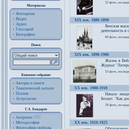
32 фото, последн
Материалы
Фотоархив
Видео
XIX век. 1880-1890
Аудио
Венская высш
Глоссарий
деятельность в
Биографии
60 фото, последн
Поиск
XIX век. 1890-1900
Жизнь в Вейм
Журнал "Литерат
53 фото, послед
Книжное собрание
Авторы и книги
XX век. 1900-1910
Тематический каталог
Поэзия
Начало лекц
Астрология
Безант. "Как д
29 фото, последн
Г.А. Бондарев
Антропос
Методософия
XX век. 1910-1925
Философия cвободы
Образование