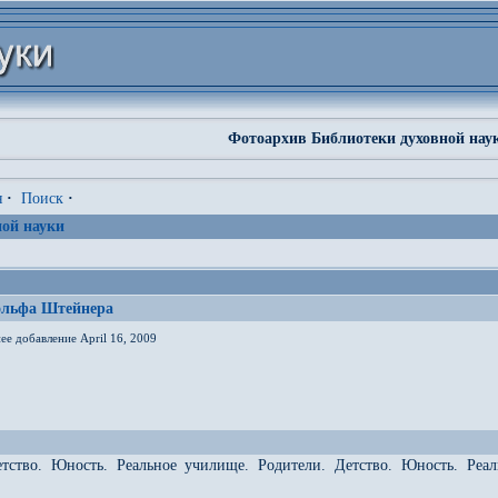
Фотоархив Библиотеки духовной нау
я
·
Поиск
·
ой науки
ольфа Штейнера
ее добавление April 16, 2009
етство. Юность. Реальное училище. Родители. Детство. Юность. Реа