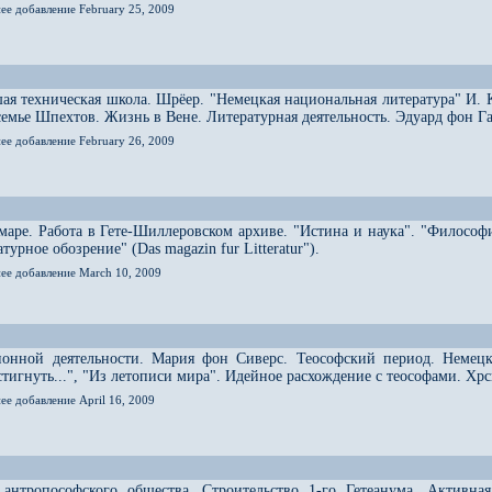
ее добавление February 25, 2009
ая техническая школа. Шрёер. "Немецкая национальная литература" И. 
 семье Шпехтов. Жизнь в Вене. Литературная деятельность. Эдуард фон Г
ее добавление February 26, 2009
аре. Работа в Гете-Шиллеровском архиве. "Истина и наука". "Философ
урное обозрение" (Das magazin fur Litteratur").
нее добавление March 10, 2009
ионной деятельности. Мария фон Сиверс. Теософский период. Немецк
остигнуть...", "Из летописи мира". Идейное расхождение с теософами. Х
ее добавление April 16, 2009
 антропософского общества. Строительство 1-го Гетеанума. Активна