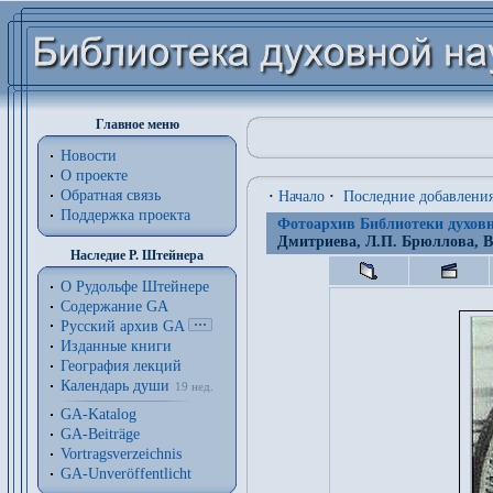
Главное меню
Новости
О проекте
Обратная связь
·
Начало
·
Последние добавлени
Поддержка проекта
Фотоархив Библиотеки духовн
Дмитриева, Л.П. Брюллова, В
Наследие Р. Штейнера
О Рудольфе Штейнере
Содержание GA
Русский архив GA
Изданные книги
География лекций
Календарь души
19 нед.
GA-Katalog
GA-Beiträge
Vortragsverzeichnis
GA-Unveröffentlicht