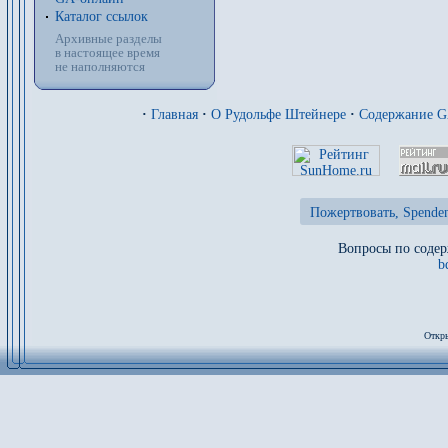
Каталог ссылок
Архивные разделы
в настоящее время
не наполняются
·
Главная
·
О Рудольфе Штейнере
·
Содержание 
Пожертвовать, Spenden
Вопросы по содер
b
Откры